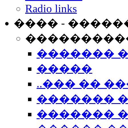
Radio links
���� - �����
���������
������� 
�����
..��� �� ��
������� 
������� �