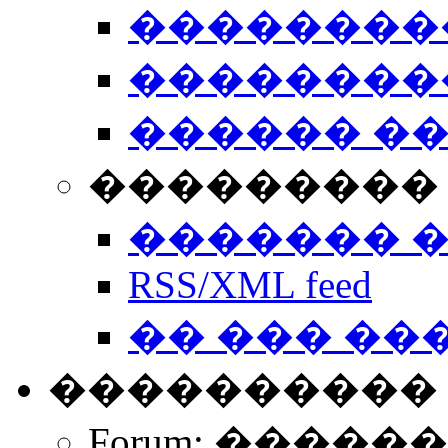
��������
��������
������ �
��������� 
������� 
RSS/XML feed
�� ��� ��
����������
Forum: �����