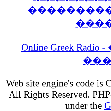
����������
���
Online Greek Ra
��
Web site engine's code is
All Rights Reserved. PHP
under the
G