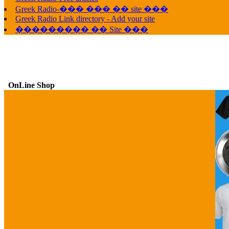
Greek Radio-��� ��� �� site ���
Greek Radio Link directory - Add your site
��������� �� Site ���
OnLine Shop
G