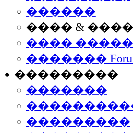
������
���� & ���
���� ����
������� Foru
���������
�������
����������
���������