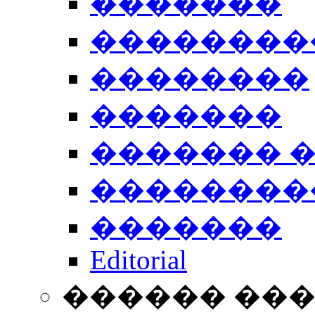
�������
��������
��������
�������
������� 
��������
�������
Editorial
������ ��