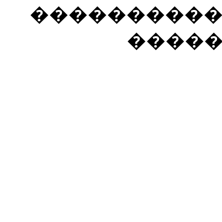
���������� �
����