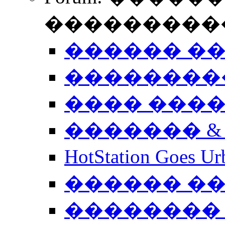
����������
������ �
��������
���� ���
������� &
HotStation Goe
������ �
�������� 