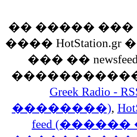
�� ����� ��
���� HotStation
��� �� newsfeed
������������
Greek Radio 
��������)
,
Hot
feed (�����