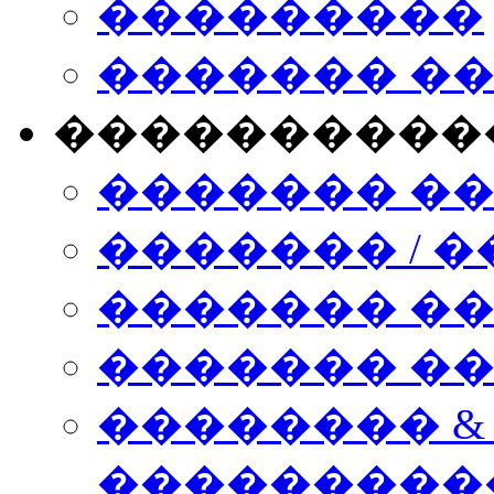
���������
������� �
����������
������� �
������� / �
������� �
������� ��� n
�������� &
���������