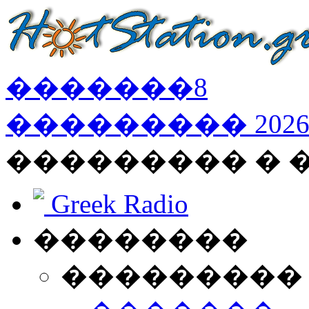
�������
8
���������
202
��������� �
Greek Radio
��������
���������