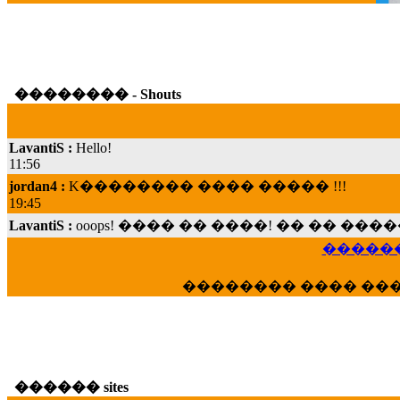
�������� - Shouts
LavantiS :
Hello!
11:56
jordan4 :
K�������� ���� ����� !!!
19:45
LavantiS :
ooops! ���� �� ����! �� �� �
���; ���� ��� ��� �������� ���� �
15:07
������
Dimitris_P :
���� ����� �������� ���� 
21:20
�������� ���� ��
LavantiS :
����� ���� ������� ��� ���
������� �����?" ..............���� �
�������...
16:40
veronica :
E���� 2012 ��� ����� ��� ��
������ sites