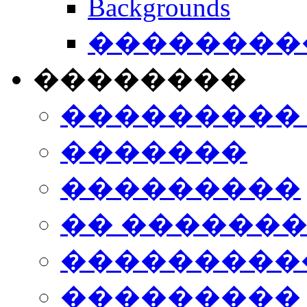
Backgrounds
���������
��������
���������
�������
���������
�� ������
���������
���������