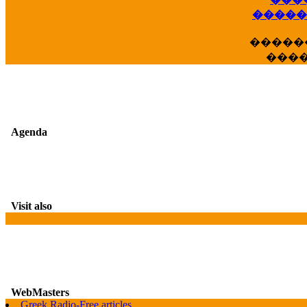
��
�����
�����
���
Agenda
Visit also
WebMasters
G
Greek Radio-Free articles