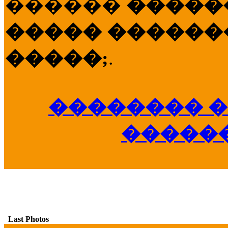
������
�����
����� �������
�����;
.
�������� �
�����
Last Photos