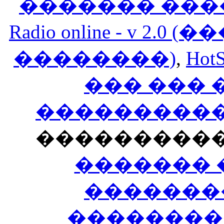
������� ���
Radio online - v 
��������)
,
HotS
��� ���
�����������
���������
������� 
�������
��������