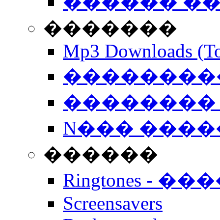
������ �
�������
Mp3 Downloads (To
�����������
�������� 
N��� �����
������
Ringtones - ��
Screensavers