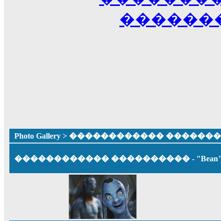
������
Photo Gallery
> ������������ ������
������������ ���������� - "Bean