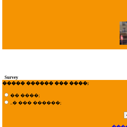
�
Survey
����� ������ ��� ����;
�� ����;
..� ��� ������;
���