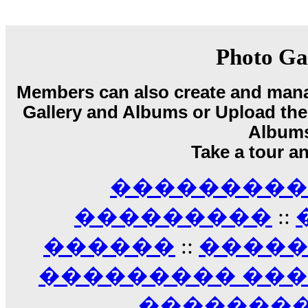
18:59
echo :
��� ��� �������! �� �� ���� �
��� ��� ������ '������'...
17:14
Photo Ga
LavantiS :
Echo, ���� �� ������� �� ��
�������������� ��������!
����
Members can also create and mana
������ �� �����.. "������" ��� �������
15:33
Gallery and Albums or Upload their
echo :
��������� ����, ��������� ��� 
Album
����� ��������� �� �����������
Take a tour a
������! ��� ������ �� �����...
14:16
��������� A
LavantiS :
������� ���� ���� ������;
18:01
���������
::
������
::
����
��������� ��
��������