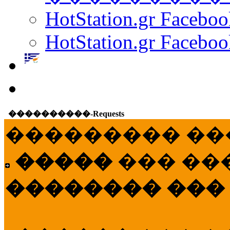
HotStation.gr Facebo
HotStation.gr Faceboo
����������-Requests
��������� ��
�����
��� ��
�������� ���