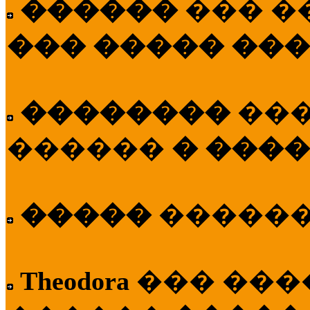
������
��� �
��� ����� ��
��������
��
������
� ����
�����
�����
Theodora
��� ��