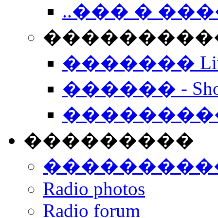
..��� � �
���������� -
������� Live
������ - Sho
��������
���������
���������
Radio photos
Radio forum