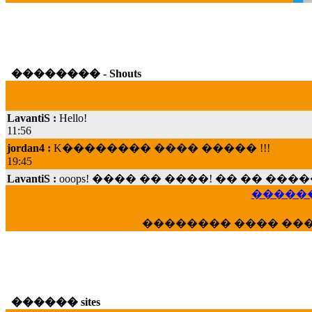
�������� - Shouts
LavantiS :
Hello!
11:56
jordan4 :
K�������� ���� ����� !!!
19:45
LavantiS :
ooops! ���� �� ����! �� �� �
���; ���� ��� ��� �������� ���� �
������
15:07
Dimitris_P :
���� ����� �������� ���� 
�������� ���� ��
21:20
LavantiS :
����� ���� ������� ��� ���
������� �����?" ..............���� �
�������...
16:40
������ sites
veronica :
E���� 2012 ��� ����� ��� ��