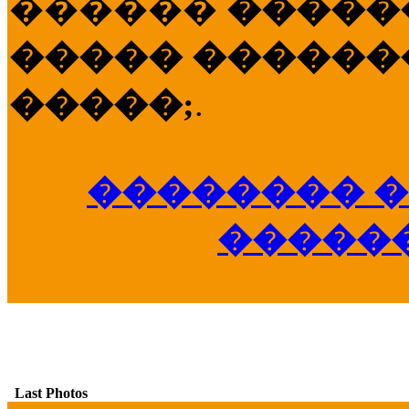
������
�����
����� �������
�����;
.
�������� �
�����
Last Photos