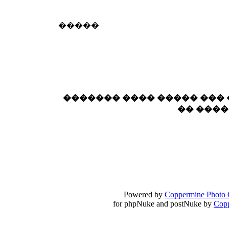
18:59
echo :
��� ��� �������! �� �� ���� �
�����
��� ��� ������ '������'...
17:14
LavantiS :
Echo, ���� �� ������� �� ��
�������������� ��������!
����
������ �� �����.. "������" ��� �������
15:33
echo :
��������� ����, ��������� ��� 
������� ���� ����� ���
����� ��������� �� �����������
�� ���
������! ��� ������ �� �����...
14:16
LavantiS :
������� ���� ���� ������;
18:01
Powered by
Coppermine Photo 
for phpNuke and postNuke by
Cop