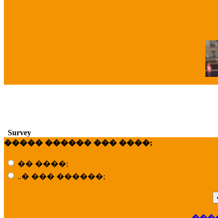
�
Survey
����� ������ ��� ����;
�� ����;
..� ��� ������;
���