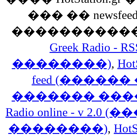
��� �� newsfeed
������������
Greek Radio 
��������)
,
Hot
feed (�����
������� ���
Radio online - v 
��������)
,
HotS