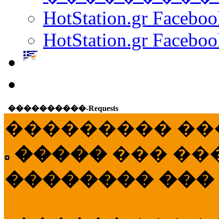
HotStation.gr Facebo
HotStation.gr Faceboo
����������-Requests
��������� ��
�����
��� ��
�������� ���