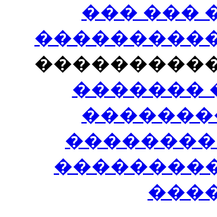
��� ���
�����������
���������
������� 
�������
��������
����������
���