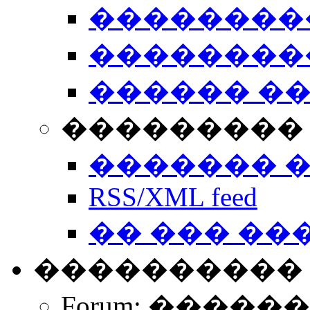
��������
��������
������ �
��������� 
������� 
RSS/XML feed
�� ��� ��
����������
Forum: �����