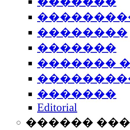
�������
��������
��������
�������
������� 
��������
�������
Editorial
������ ��