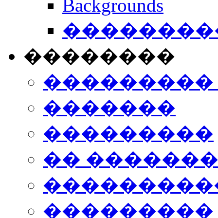
Backgrounds
���������
��������
���������
�������
���������
�� ������
���������
���������