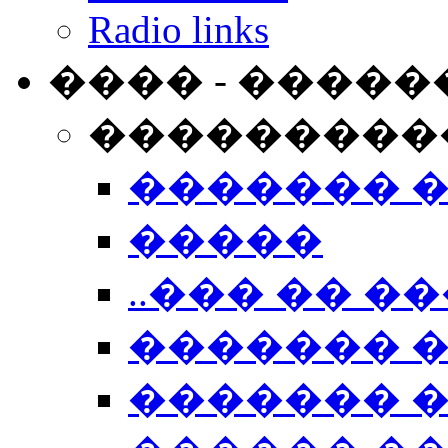
Radio links
���� - �����
���������
������� 
�����
..��� �� ��
������� 
������� �