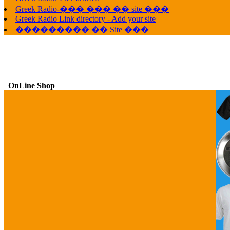
Greek Radio-��� ��� �� site ���
Greek Radio Link directory - Add your site
��������� �� Site ���
OnLine Shop
G