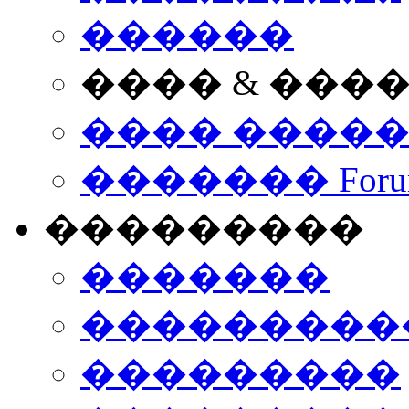
������
���� & ���
���� ����
������� Foru
���������
�������
����������
���������