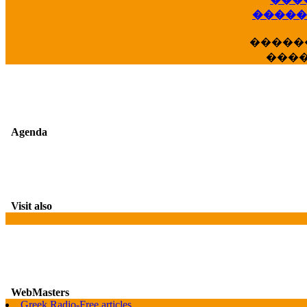
��
�����
�����
���
Agenda
Visit also
WebMasters
Greek Radio-Free articles
G