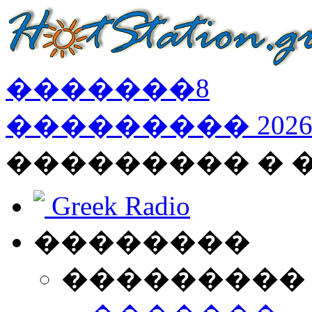
�������
8
���������
202
��������� �
Greek Radio
��������
���������