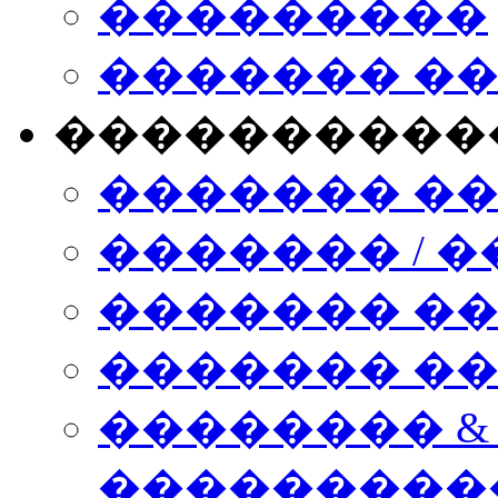
���������
������� �
����������
������� �
������� / �
������� �
������� ��� n
�������� &
���������