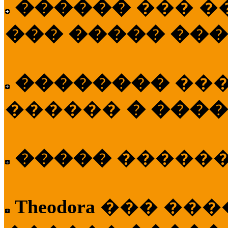
������
��� �
��� ����� ��
��������
��
������
� ����
�����
�����
Theodora
��� ��