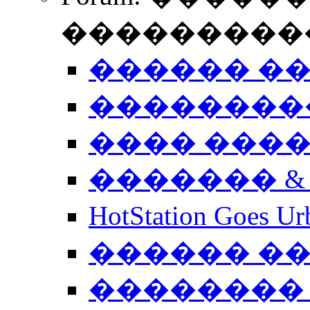
����������
������ �
��������
���� ���
������� &
HotStation Goe
������ �
�������� 