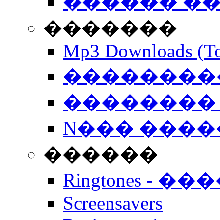
������ �
�������
Mp3 Downloads (To
�����������
�������� 
N��� �����
������
Ringtones - ��
Screensavers