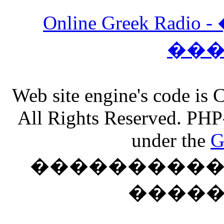
Online Greek Ra
��
Web site engine's code is
All Rights Reserved. PHP
under the
G
���������� �
����