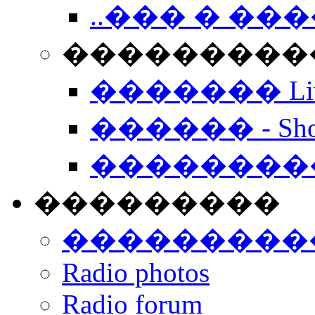
..��� � �
���������� -
������� Live
������ - Sho
��������
���������
���������
Radio photos
Radio forum