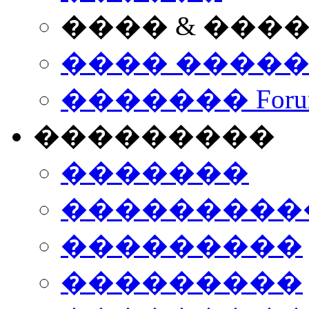
���� & ���
���� ����
������� Foru
���������
�������
����������
���������
���������