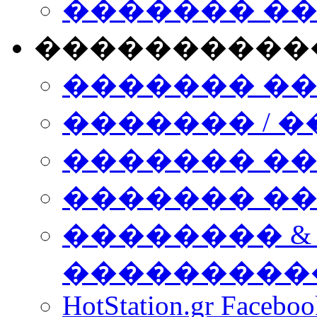
������� �
����������
������� �
������� / �
������� �
������� ��� n
�������� &
���������
HotStation.gr Facebo