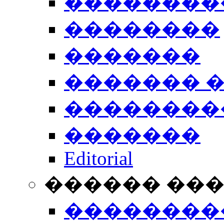
��������
��������
�������
������� 
��������
�������
Editorial
������ ��
��������