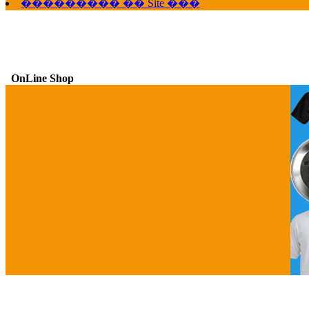
��������� �� Site ���
OnLine Shop
G