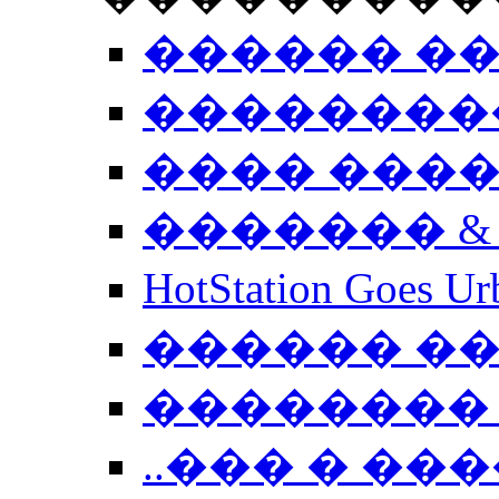
������ �
��������
���� ���
������� &
HotStation Goe
������ �
�������� 
..��� � �