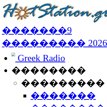
�������
9
���������
202
Greek Radio
��������
���������
�������