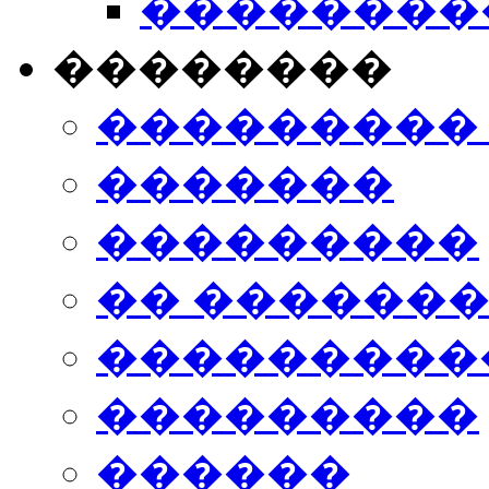
���������
��������
���������
�������
���������
�� ������
���������
���������
������