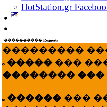
HotStation.gr Faceboo
����������-Requests
��������� ��
�����
��� ��
�������� ���
������
��� �