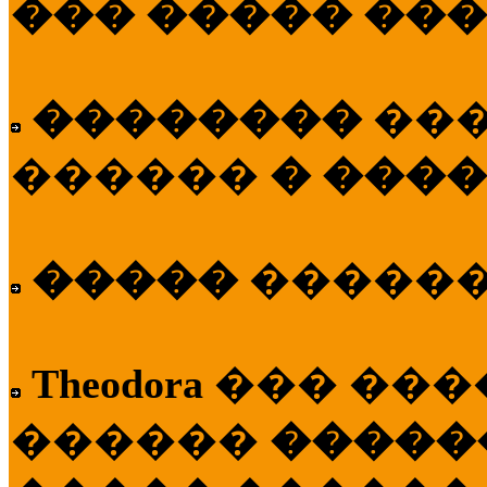
��� ����� ��
��������
��
������
� ����
�����
�����
Theodora
��� ��
������
�����