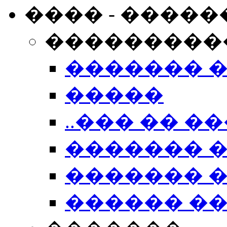
���� - �����
���������
������� 
�����
..��� �� ��
������� 
������� �
������ �