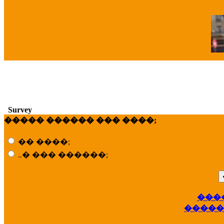
�
Survey
����� ������ ��� ����;
�� ����;
..� ��� ������;
���
��
�����