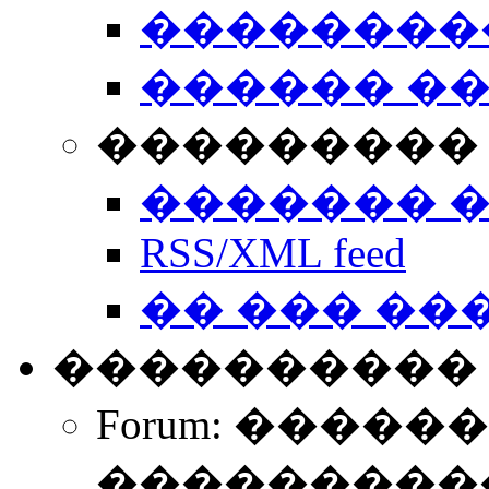
��������
������ �
��������� 
������� 
RSS/XML feed
�� ��� ��
����������
Forum: �����
����������