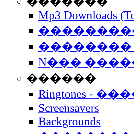
�������
Mp3 Downloads (To
�����������
�������� 
N��� �����
������
Ringtones - ��
Screensavers
Backgrounds