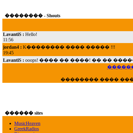
�������� - Shouts
LavantiS :
Hello!
11:56
jordan4 :
K�������� ���� ����� !!!
19:45
LavantiS :
ooops! ���� �� ����! �� �� �
���; ���� ��� ��� �������� ���� �
15:07
������
Dimitris_P :
���� ����� �������� ���� 
�������� ���� ��
21:20
LavantiS :
����� ���� ������� ��� ���
������� �����?" ..............���� �
�������...
16:40
������ sites
veronica :
E���� 2012 ��� ����� ��� ��
������� ��������� ���� ������ 
MusicHeaven
16:39
GreekRadios
veronica :
[
URL
] ���� ���;