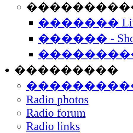
���������� -
������� Live
������ - Sho
��������
���������
���������
Radio photos
Radio forum
Radio links