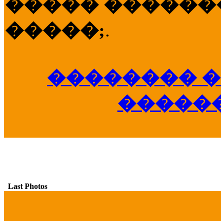
����� �������
�����;
.
�������� �
�����
Last Photos