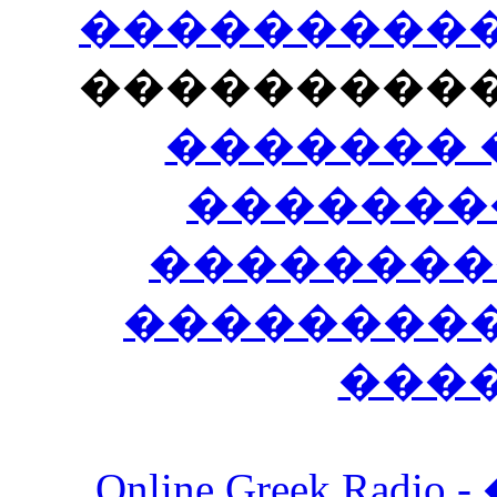
�����������
���������
������� 
�������
��������
����������
���
Online Greek Ra