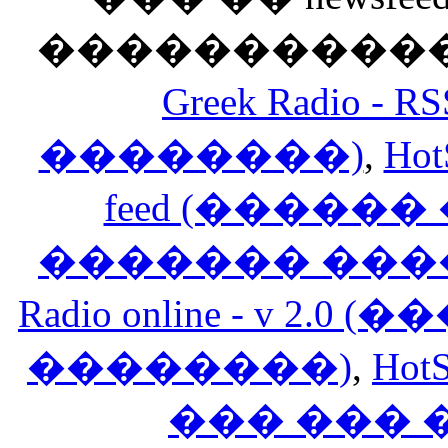
������������
Greek Radio 
��������)
,
Hot
feed (�����
������� ���
Radio online - v 
��������)
,
HotS
��� ���