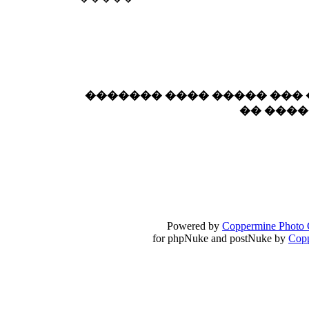
��� ��� ������ '������'...
17:14
LavantiS :
Echo, ���� �� ������� �� ��
�������������� ��������!
����
������ �� �����.. "������" ��� �������
15:33
echo :
��������� ����, ��������� ��� 
������� ���� ����� ���
����� ��������� �� �����������
�� ���
������! ��� ������ �� �����...
14:16
LavantiS :
������� ���� ���� ������;
18:01
Powered by
Coppermine Photo 
for phpNuke and postNuke by
Cop