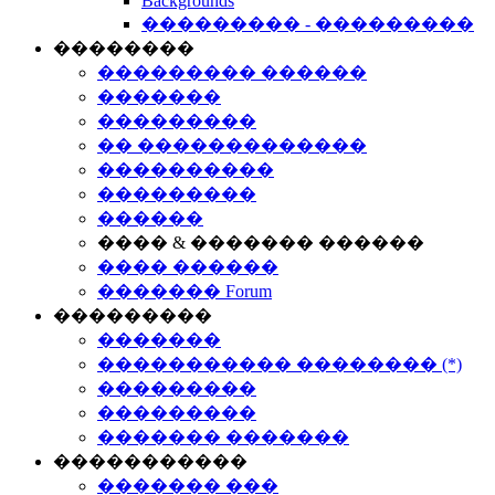
Backgrounds
��������� - ���������
��������
��������� ������
�������
���������
�� �������������
����������
���������
������
���� & ������� ������
���� ������
������� Forum
���������
�������
����������� �������� (*)
���������
���������
������� �������
�����������
������� ���