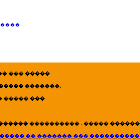
�����
� ��� �����
.
 ����� �������
.
� ����� ���
.
������ ���������� - ����� �������
����� �� ������� ��� ����������