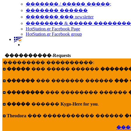
������� / ����� �����;
������� ������
������� ��� newsletter
�������� & ����� �������
HotStation.gr Facebook Page
HotStation.gr Facebook group
����������-Requests
��������� ����������:
�����
��� ����� ������
�������
������
��� ������� ������
���
��������
��� �������� ������
�����
������
Kygo-Here for you
.
Theodora
��� ����������� ������
�
���