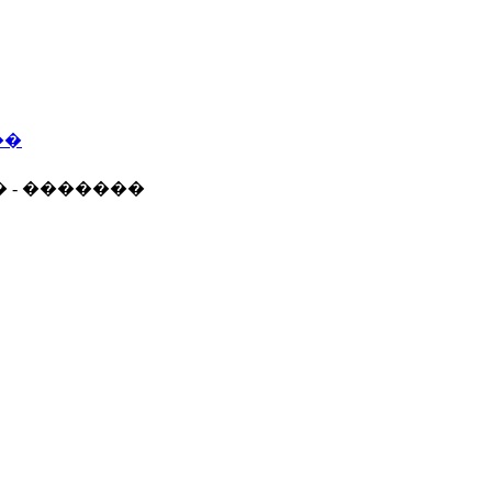
��
� - �������