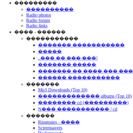
���������
����������
Radio photos
Radio forum
Radio links
���� - ������
�����������
������� �����������
�����
..��� �� ��� ���!
������� �����
������� �� ���� ��� ��
������ �����������
�������
Mp3 Downloads (Top 10)
������������� albums (Top 10)
�������� cd (���������)
N��� ����������� / cd
������
Ringtones - ����
Screensavers