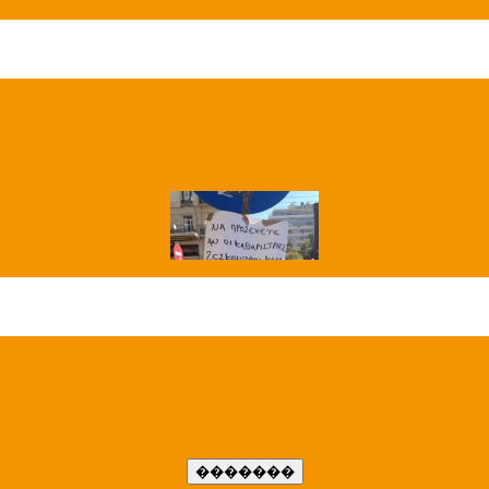
��� ����
�����..