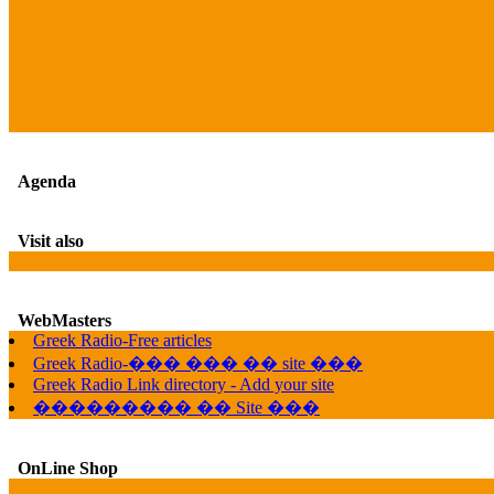
Agenda
Visit also
WebMasters
Greek Radio-Free articles
Greek Radio-��� ��� �� site ���
Greek Radio Link directory - Add your site
��������� �� Site ���
OnLine Shop