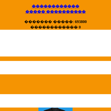
������������
����� ����������
X�����
������� �����:
693800
����� HotStat
������������
0
...
Homeland