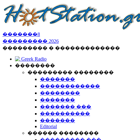
�������
8
���������
2026
��������� � �������������
Greek Radio
��������
��������� ��������
�������
������������
��������
�������
������� ���
����������
�������
Editorial
������ ��������
��������� ���