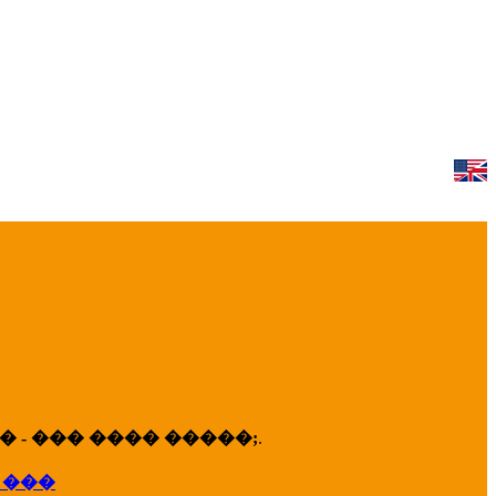
 - ��� ���� �����;
.
 ���