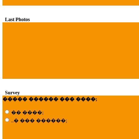
Last Photos
Survey
����� ������ ��� ����;
�� ����;
..� ��� ������;