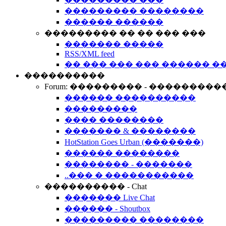
��������� ��������
������ ������
��������� �� �� ��� ���
������� �����
RSS/XML feed
�� ��� ��� ��� ������ �
����������
Forum: ��������� - ���������
������ ����������
���������
���� ��������
������� & ��������
HotStation Goes Urban (�������)
������ ��������
�������� - �������
..��� � �����������
���������� - Chat
������� Live Chat
������ - Shoutbox
��������� ��������