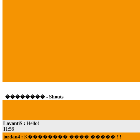
�������� - Shouts
LavantiS :
Hello!
11:56
jordan4 :
K�������� ���� ����� !!!
19:45