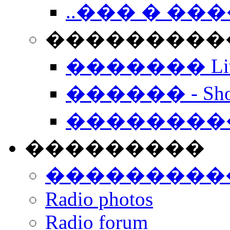
..��� � �
���������� -
������� Live
������ - Sho
��������
���������
���������
Radio photos
Radio forum