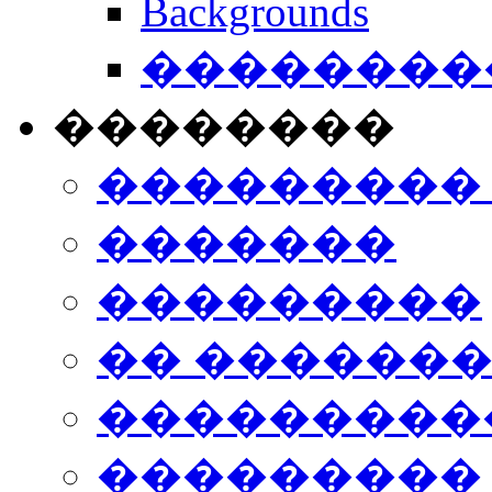
Backgrounds
���������
��������
���������
�������
���������
�� ������
���������
���������