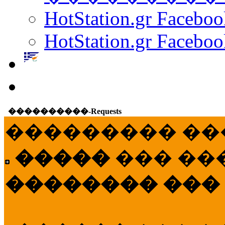
HotStation.gr Facebo
HotStation.gr Faceboo
����������-Requests
��������� ��
�����
��� ��
�������� ���