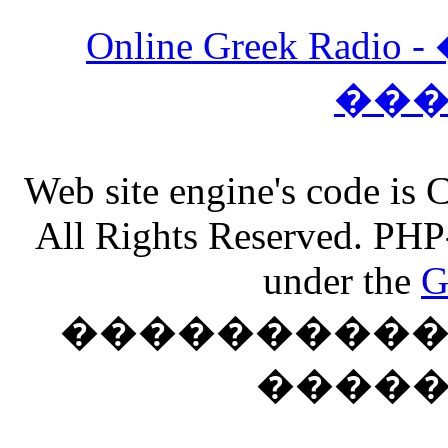
Online Greek Ra
��
Web site engine's code is
All Rights Reserved. PHP
under the
G
���������� �
����