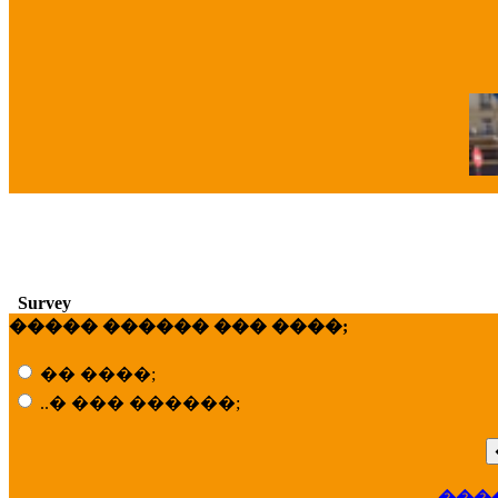
�
Survey
����� ������ ��� ����;
�� ����;
..� ��� ������;
���