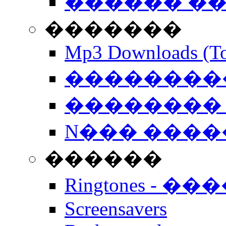
������ �
�������
Mp3 Downloads (To
�����������
�������� 
N��� �����
������
Ringtones - ��
Screensavers