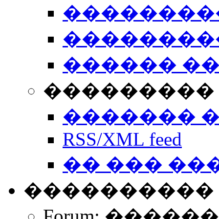
��������
��������
������ �
��������� 
������� 
RSS/XML feed
�� ��� ��
����������
Forum: �����