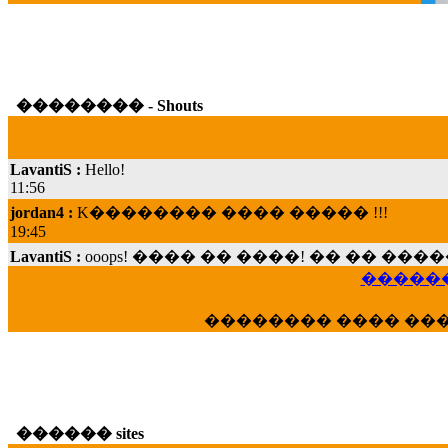
�������� - Shouts
LavantiS :
Hello!
11:56
jordan4 :
K�������� ���� ����� !!!
19:45
LavantiS :
ooops! ���� �� ����! �� �� �
���; ���� ��� ��� �������� ���� �
������
15:07
Dimitris_P :
���� ����� �������� ���� 
�������� ���� ��
21:20
LavantiS :
����� ���� ������� ��� ���
������� �����?" ..............���� �
�������...
16:40
������ sites
veronica :
E���� 2012 ��� ����� ��� ��