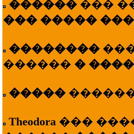
������
��� �
��� ����� ��
��������
��
������
� ����
�����
�����
Theodora
��� ��