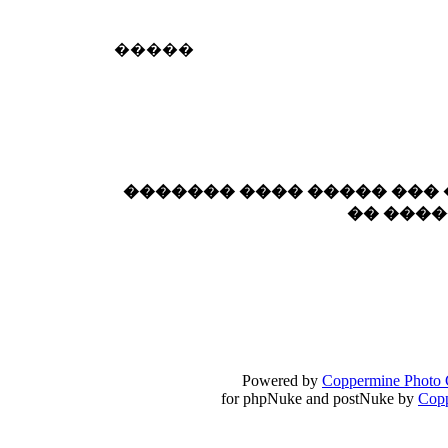
18:59
echo :
��� ��� �������! �� �� ���� �
�����
��� ��� ������ '������'...
17:14
LavantiS :
Echo, ���� �� ������� �� ��
�������������� ��������!
����
������ �� �����.. "������" ��� �������
15:33
echo :
��������� ����, ��������� ��� 
������� ���� ����� ���
����� ��������� �� �����������
�� ���
������! ��� ������ �� �����...
14:16
LavantiS :
������� ���� ���� ������;
18:01
Powered by
Coppermine Photo 
for phpNuke and postNuke by
Cop