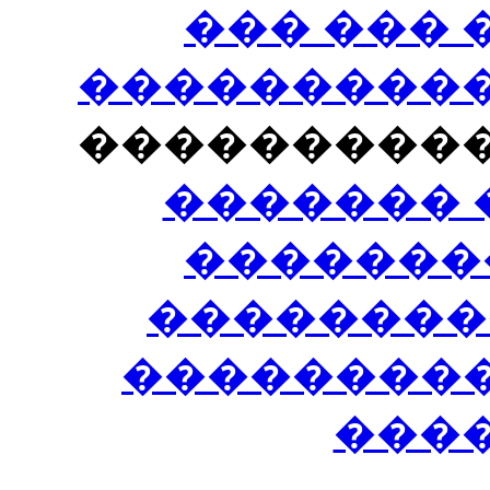
��� ���
�����������
���������
������� 
�������
��������
����������
���