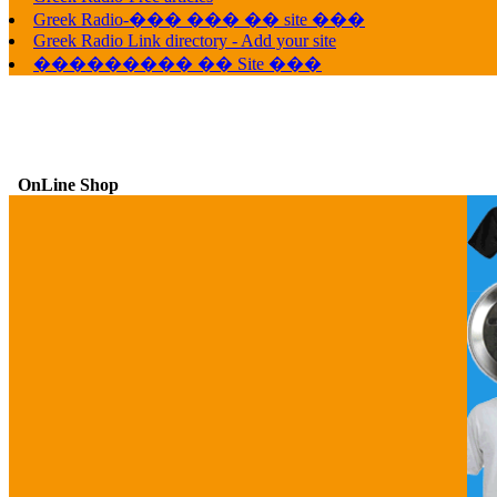
Greek Radio-��� ��� �� site ���
Greek Radio Link directory - Add your site
��������� �� Site ���
OnLine Shop
G