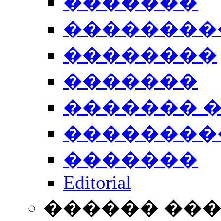
�������
��������
��������
�������
������� 
��������
�������
Editorial
������ ��