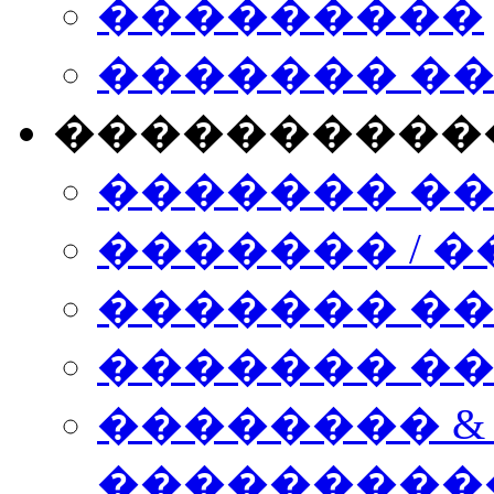
���������
������� �
����������
������� �
������� / �
������� �
������� ��� n
�������� &
���������