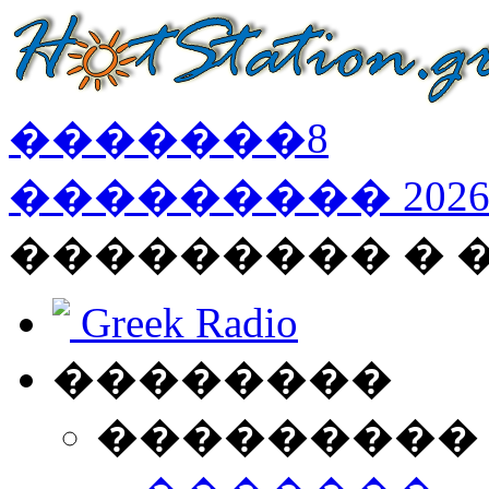
�������
8
���������
202
��������� �
Greek Radio
��������
���������