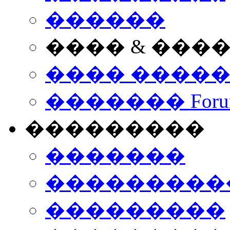
������
���� & ���
���� ����
������� Foru
���������
�������
����������
���������