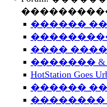
����������
������ �
��������
���� ���
������� &
HotStation Goe
������ �
�������� 