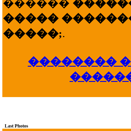
������
�����
����� �������
�����;
.
�������� �
�����
Last Photos