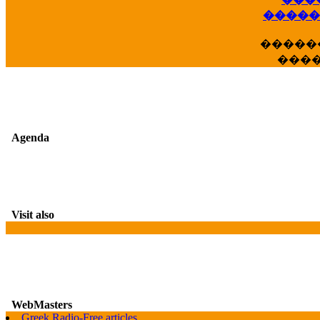
��
�����
�����
���
Agenda
Visit also
WebMasters
Greek Radio-Free articles
G