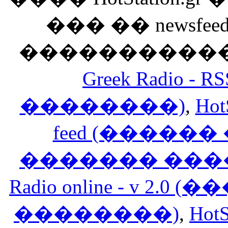
��� �� newsfeed
������������
Greek Radio 
��������)
,
Hot
feed (�����
������� ���
Radio online - v 
��������)
,
HotS