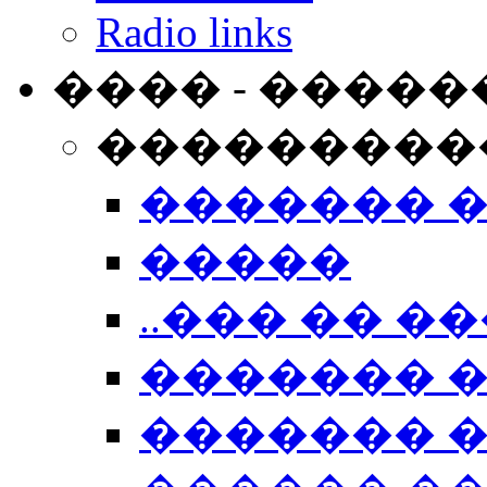
Radio links
���� - �����
���������
������� 
�����
..��� �� ��
������� 
������� �