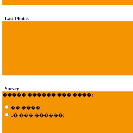
Last Photos
Survey
����� ������ ��� ����;
�� ����;
..� ��� ������;