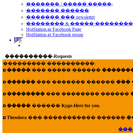
������� / ����� �����;
������� ������
������� ��� newsletter
�������� & ����� �������
HotStation.gr Facebook Page
HotStation.gr Facebook group
����������-Requests
��������� ����������:
�����
��� ����� ������
�������
������
��� ������� ������
���
��������
��� �������� ������
�����
������
Kygo-Here for you
.
Theodora
��� ����������� ������
�
���