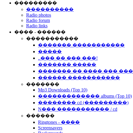
���������
����������
Radio photos
Radio forum
Radio links
���� - ������
�����������
������� �����������
�����
..��� �� ��� ���!
������� �����
������� �� ���� ��� ��
������ �����������
�������
Mp3 Downloads (Top 10)
������������� albums (Top 10)
�������� cd (���������)
N��� ����������� / cd
������
Ringtones - ����
Screensavers