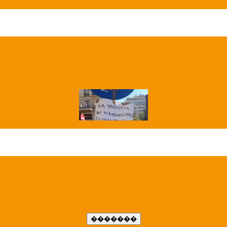
��� ����
�����..