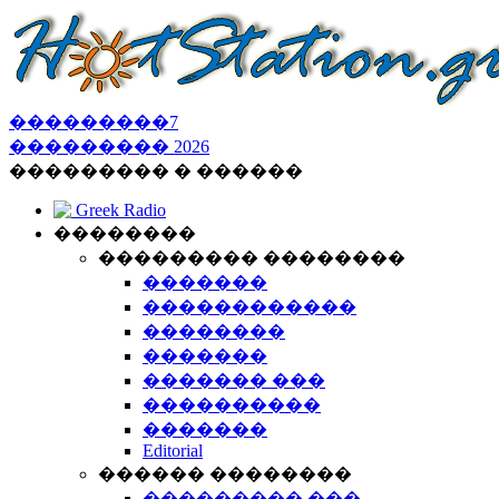
���������
7
���������
2026
��������� � ������
Greek Radio
��������
��������� ��������
�������
������������
��������
�������
������� ���
����������
�������
Editorial
������ ��������
��������� ���