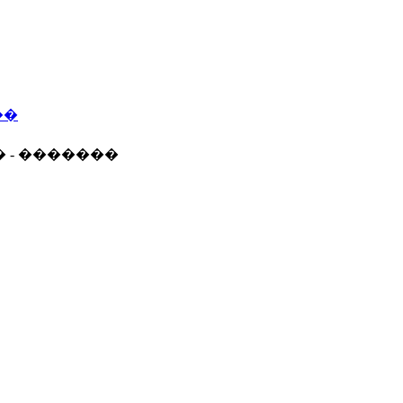
��
� - �������