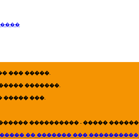
�����
� ��� �����
.
 ����� �������
.
� ����� ���
.
������ ���������� - ����� �������
����� �� ������� ��� ����������