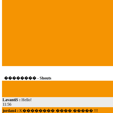
�������� - Shouts
LavantiS :
Hello!
11:56
jordan4 :
K�������� ���� ����� !!!
19:45