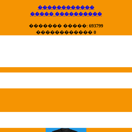
������������
����� ����������
X�����
������� �����:
693799
����� HotStat
������������
0
...
Homeland