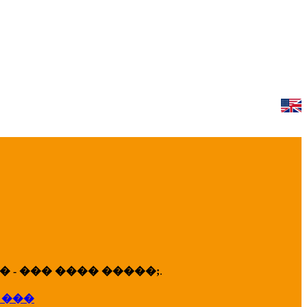
 - ��� ���� �����;
.
 ���