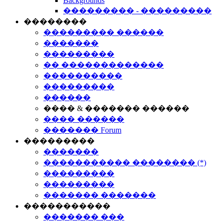
Backgrounds
��������� - ���������
��������
��������� ������
�������
���������
�� �������������
����������
���������
������
���� & ������� ������
���� ������
������� Forum
���������
�������
����������� �������� (*)
���������
���������
������� �������
�����������
������� ���