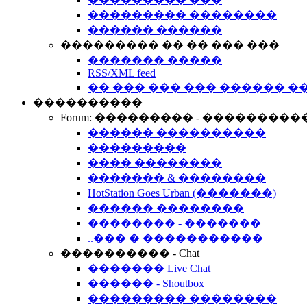
��������� ��������
������ ������
��������� �� �� ��� ���
������� �����
RSS/XML feed
�� ��� ��� ��� ������ �
����������
Forum: ��������� - ���������
������ ����������
���������
���� ��������
������� & ��������
HotStation Goes Urban (�������)
������ ��������
�������� - �������
..��� � �����������
���������� - Chat
������� Live Chat
������ - Shoutbox
��������� ��������