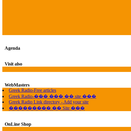
Agenda
Visit also
WebMasters
Greek Radio-Free articles
Greek Radio-��� ��� �� site ���
Greek Radio Link directory - Add your site
��������� �� Site ���
OnLine Shop