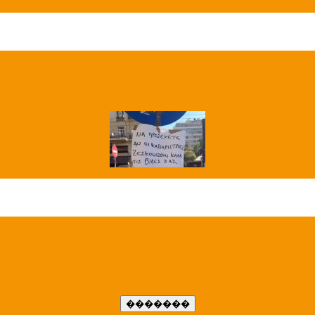
��� ����
�����..