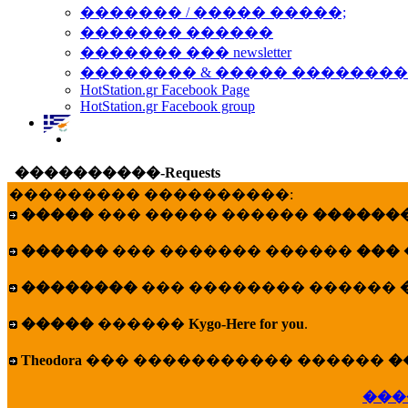
������� / ����� �����;
������� ������
������� ��� newsletter
�������� & ����� �������
HotStation.gr Facebook Page
HotStation.gr Facebook group
����������-Requests
��������� ����������:
�����
��� ����� ������
�������
������
��� ������� ������
���
��������
��� �������� ������
�����
������
Kygo-Here for you
.
Theodora
��� ����������� ������
�
���