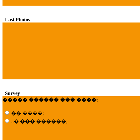
Last Photos
Survey
����� ������ ��� ����;
�� ����;
..� ��� ������;