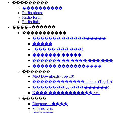
���������
����������
Radio photos
Radio forum
Radio links
���� - ������
�����������
������� �����������
�����
..��� �� ��� ���!
������� �����
������� �� ���� ��� ��
������ �����������
�������
Mp3 Downloads (Top 10)
������������� albums (Top 10)
�������� cd (���������)
N��� ����������� / cd
������
Ringtones - ����
Screensavers