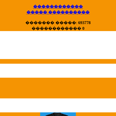
������������
����� ����������
X�����
������� �����:
693778
����� HotStat
...
������������
0
Homeland