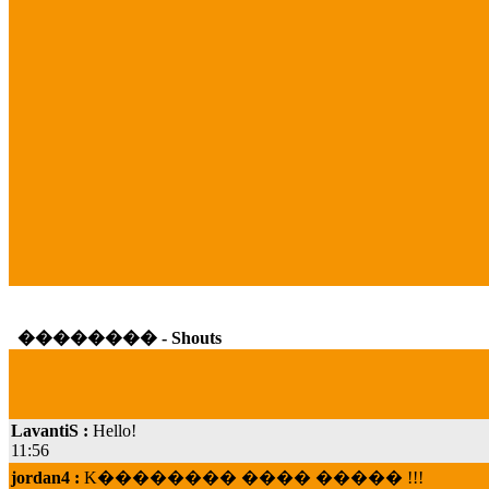
�������� - Shouts
LavantiS :
Hello!
11:56
jordan4 :
K�������� ���� ����� !!!
19:45