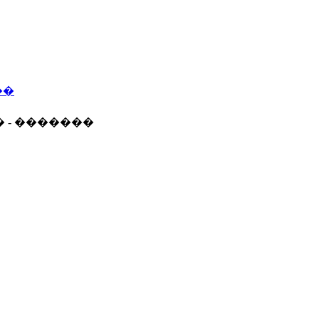
��
� - �������