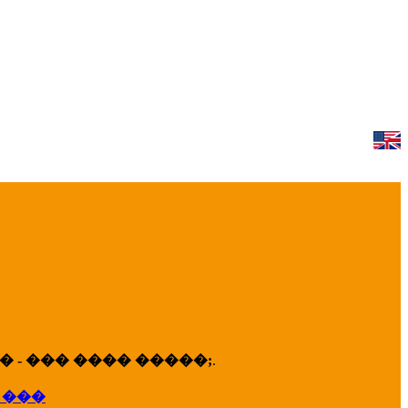
 - ��� ���� �����;
.
 ���