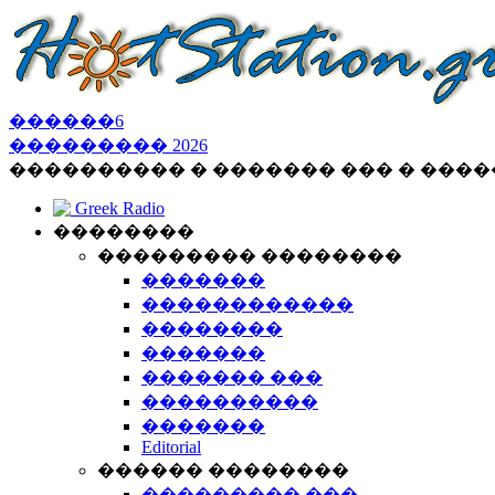
������
6
���������
2026
���������� � ������� ��� � ���
Greek Radio
��������
��������� ��������
�������
������������
��������
�������
������� ���
����������
�������
Editorial
������ ��������
��������� ���