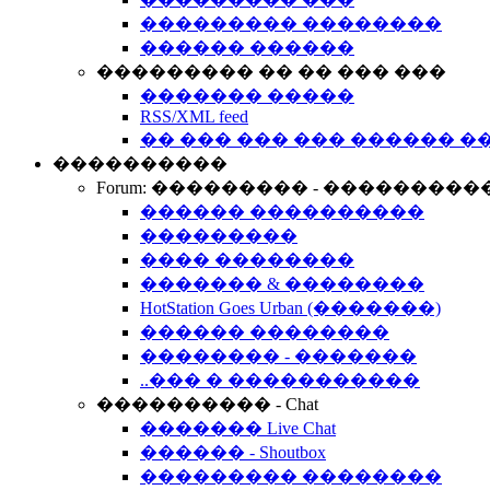
��������� ��������
������ ������
��������� �� �� ��� ���
������� �����
RSS/XML feed
�� ��� ��� ��� ������ �
����������
Forum: ��������� - ���������
������ ����������
���������
���� ��������
������� & ��������
HotStation Goes Urban (�������)
������ ��������
�������� - �������
..��� � �����������
���������� - Chat
������� Live Chat
������ - Shoutbox
��������� ��������