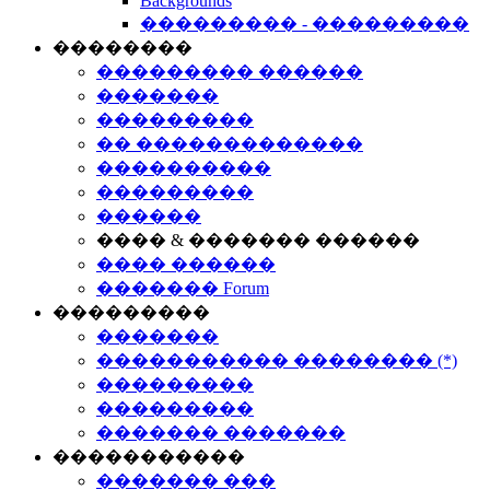
Backgrounds
��������� - ���������
��������
��������� ������
�������
���������
�� �������������
����������
���������
������
���� & ������� ������
���� ������
������� Forum
���������
�������
����������� �������� (*)
���������
���������
������� �������
�����������
������� ���