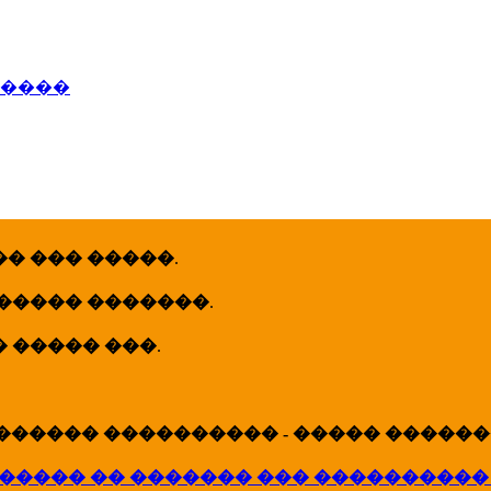
�����
� ��� �����
.
 ����� �������
.
� ����� ���
.
������ ���������� - ����� �������
����� �� ������� ��� ����������