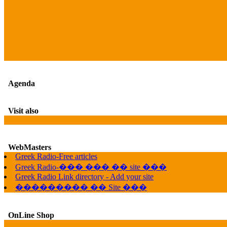
Agenda
Visit also
WebMasters
Greek Radio-Free articles
Greek Radio-��� ��� �� site ���
Greek Radio Link directory - Add your site
��������� �� Site ���
OnLine Shop