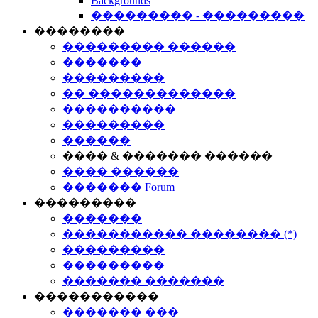
Backgrounds
��������� - ���������
��������
��������� ������
�������
���������
�� �������������
����������
���������
������
���� & ������� ������
���� ������
������� Forum
���������
�������
����������� �������� (*)
���������
���������
������� �������
�����������
������� ���