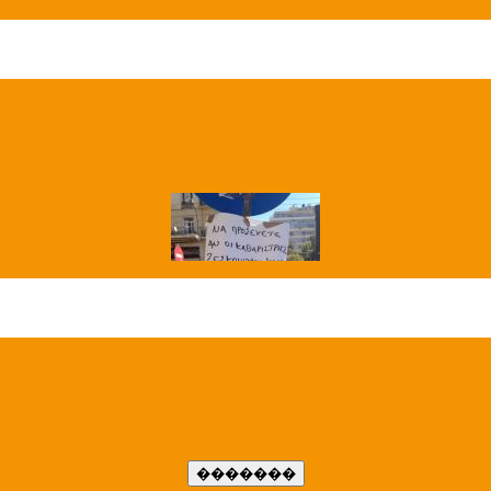
��� ����
�����..