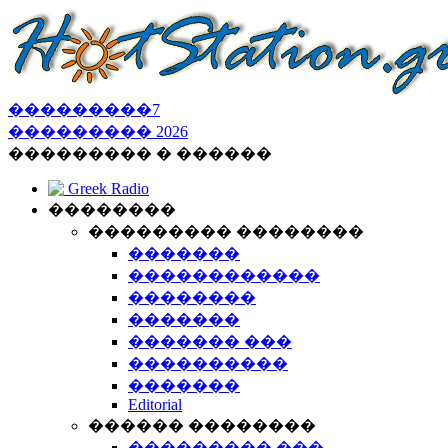
���������
7
���������
2026
��������� � ������
Greek Radio
��������
��������� ��������
�������
������������
��������
�������
������� ���
����������
�������
Editorial
������ ��������
��������� ���