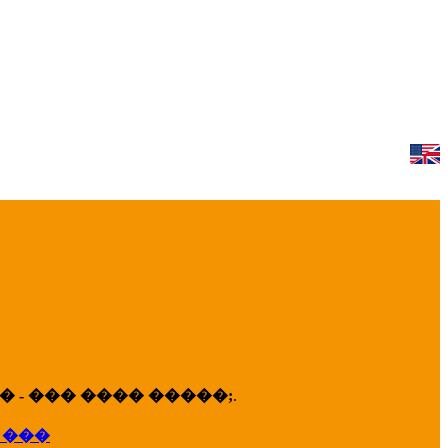
 - ��� ���� �����;
.
 ���