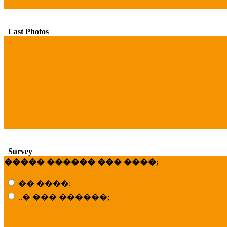
Last Photos
Survey
����� ������ ��� ����;
�� ����;
..� ��� ������;