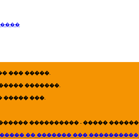
�����
� ��� �����
.
 ����� �������
.
� ����� ���
.
������ ���������� - ����� �������
����� �� ������� ��� ����������