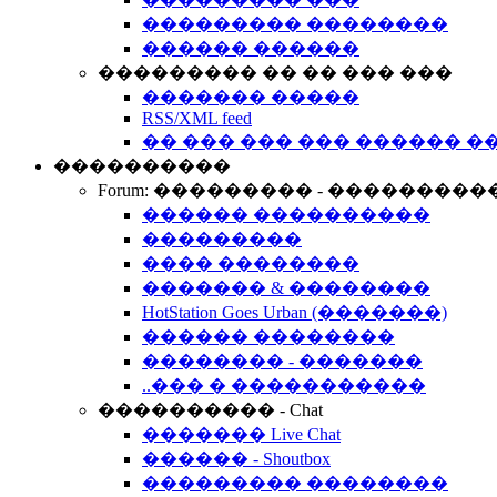
��������� ��������
������ ������
��������� �� �� ��� ���
������� �����
RSS/XML feed
�� ��� ��� ��� ������ �
����������
Forum: ��������� - ���������
������ ����������
���������
���� ��������
������� & ��������
HotStation Goes Urban (�������)
������ ��������
�������� - �������
..��� � �����������
���������� - Chat
������� Live Chat
������ - Shoutbox
��������� ��������