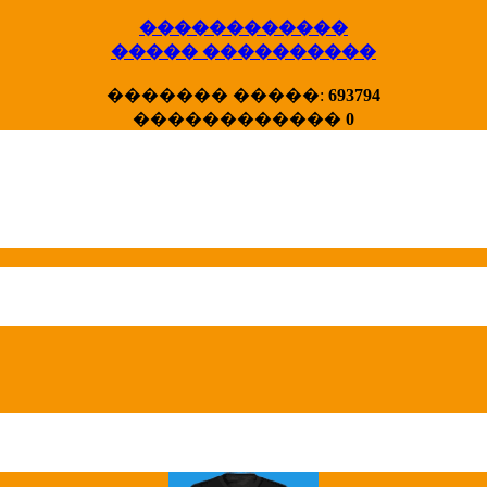
������������
����� ����������
X�����
������� �����:
693794
����� HotStat
������������
0
...
Homeland