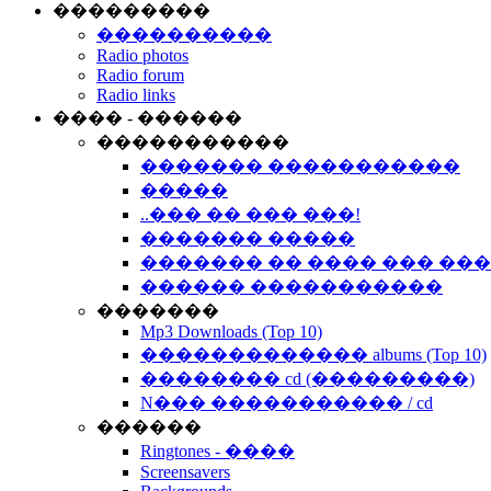
���������
����������
Radio photos
Radio forum
Radio links
���� - ������
�����������
������� �����������
�����
..��� �� ��� ���!
������� �����
������� �� ���� ��� ��
������ �����������
�������
Mp3 Downloads (Top 10)
������������� albums (Top 10)
�������� cd (���������)
N��� ����������� / cd
������
Ringtones - ����
Screensavers