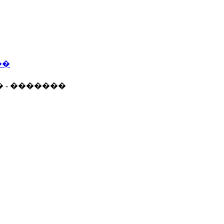
��
� - �������