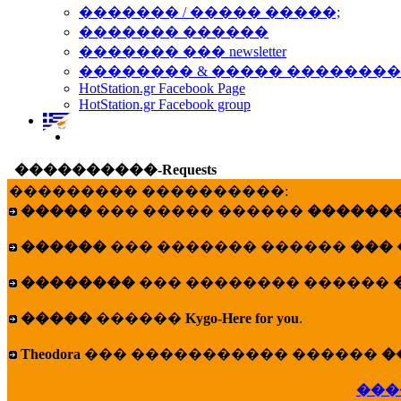
������� / ����� �����;
������� ������
������� ��� newsletter
�������� & ����� �������
HotStation.gr Facebook Page
HotStation.gr Facebook group
����������-Requests
��������� ����������:
�����
��� ����� ������
�������
������
��� ������� ������
���
��������
��� �������� ������
�����
������
Kygo-Here for you
.
Theodora
��� ����������� ������
�
���