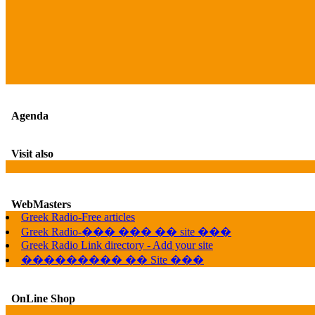
Agenda
Visit also
WebMasters
Greek Radio-Free articles
Greek Radio-��� ��� �� site ���
Greek Radio Link directory - Add your site
��������� �� Site ���
OnLine Shop