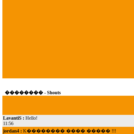
�������� - Shouts
LavantiS :
Hello!
11:56
jordan4 :
K�������� ���� ����� !!!
19:45