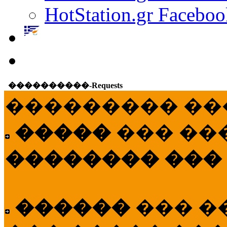
HotStation.gr Faceboo
����������-Requests
��������� ��
�����
��� ��
�������� ���
������
��� �