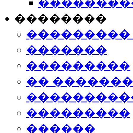
���������
��������
���������
�������
���������
�� ������
���������
���������
������