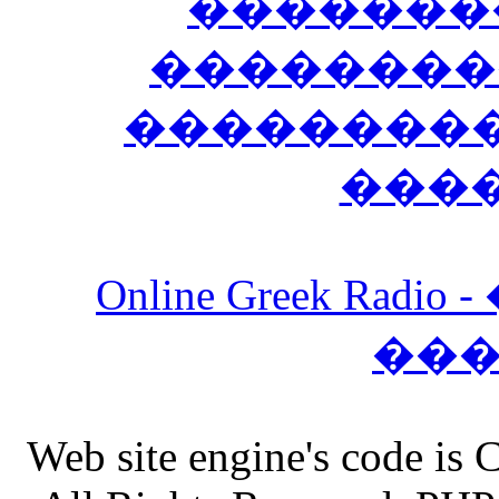
�������
��������
����������
���
Online Greek Ra
��
Web site engine's code is