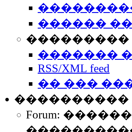
��������
������ �
��������� 
������� 
RSS/XML feed
�� ��� ��
����������
Forum: �����
����������