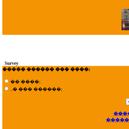
�
Survey
����� ������ ��� ����;
�� ����;
..� ��� ������;
���
��
�����