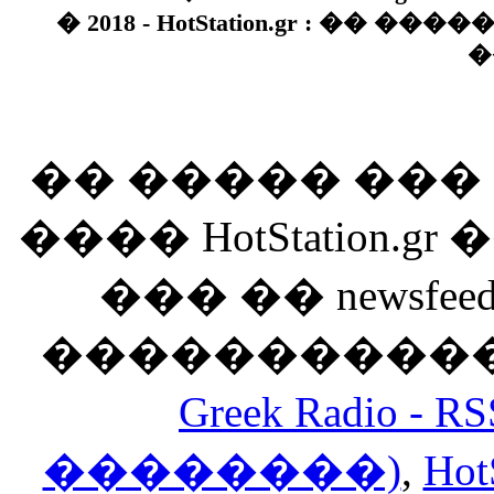
� 2018 - HotStation.gr : �� 
�
�� ����� ��
���� HotStation
��� �� newsfeed
������������
Greek Radio 
��������)
,
Hot