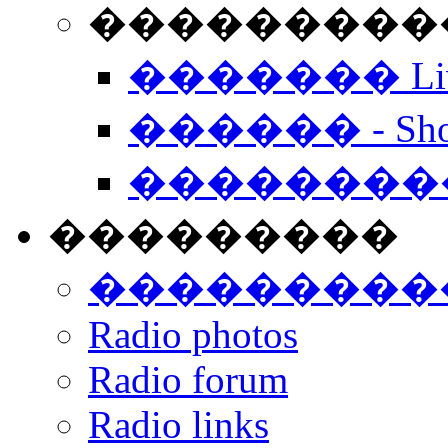
���������� -
������� Live
������ - Sho
��������
���������
���������
Radio photos
Radio forum
Radio links