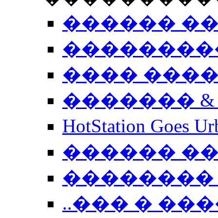
������ �
��������
���� ���
������� &
HotStation Goe
������ �
�������� 
..��� � �