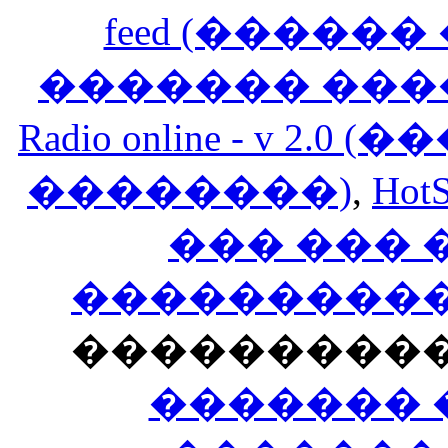
feed (�����
������� ���
Radio online - v 
��������)
,
HotS
��� ���
�����������
���������
������� 