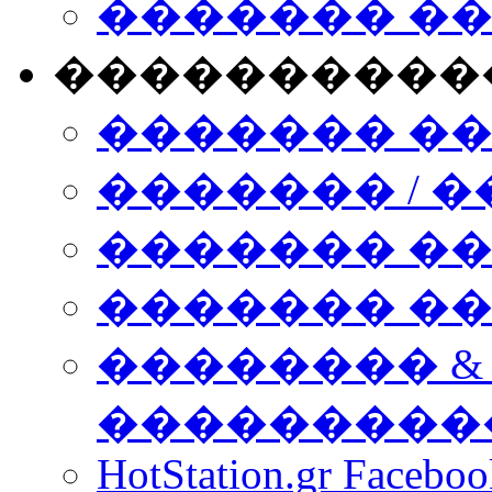
������� �
����������
������� �
������� / �
������� �
������� ��� n
�������� &
���������
HotStation.gr Facebo