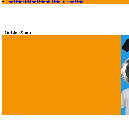
��������� �� Site ���
OnLine Shop
G