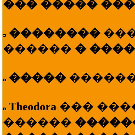
��� ����� ��
��������
��
������
� ����
�����
�����
Theodora
��� ��
������
�����