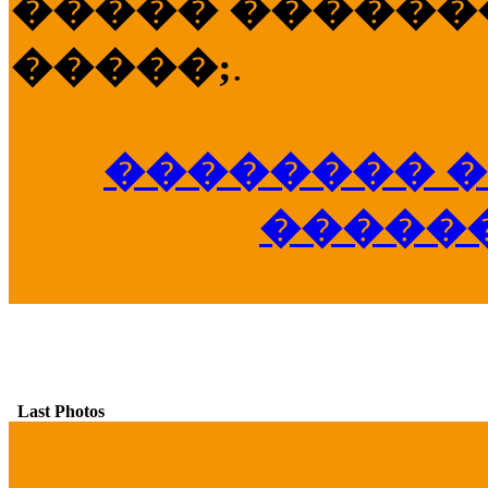
����� �������
�����;
.
�������� �
�����
Last Photos