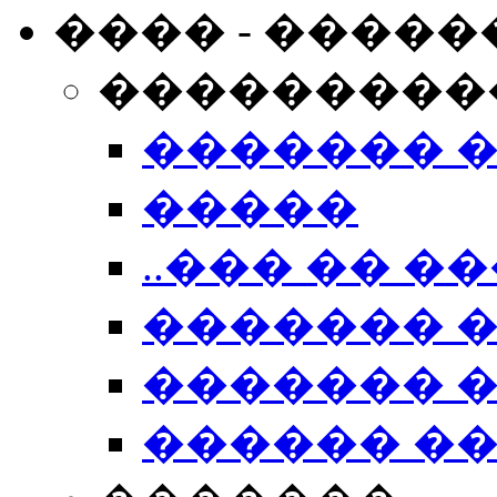
���� - �����
���������
������� 
�����
..��� �� ��
������� 
������� �
������ �