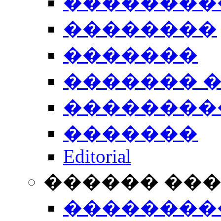
��������
��������
�������
������� 
��������
�������
Editorial
������ ��
��������