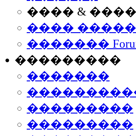
���� & ���
���� ����
������� Foru
���������
�������
����������
���������
���������