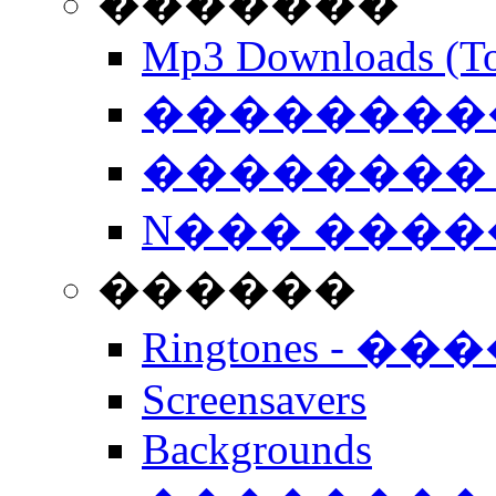
�������
Mp3 Downloads (To
�����������
�������� 
N��� �����
������
Ringtones - ��
Screensavers
Backgrounds