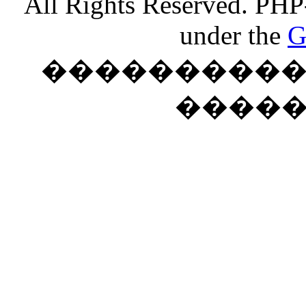
All Rights Reserved. PHP
under the
G
���������� �
����