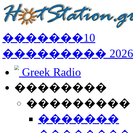
�������
10
���������
202
Greek Radio
��������
���������
�������