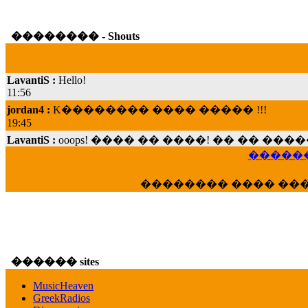
�������� - Shouts
LavantiS :
Hello!
11:56
jordan4 :
K�������� ���� ����� !!!
19:45
LavantiS :
ooops! ���� �� ����! �� �� �
���; ���� ��� ��� �������� ���� �
������
15:07
Dimitris_P :
���� ����� �������� ���� 
�������� ���� ��
21:20
LavantiS :
����� ���� ������� ��� ���
������� �����?" ..............���� �
�������...
16:40
������ sites
veronica :
E���� 2012 ��� ����� ��� ��
������� ��������� ���� ������ 
MusicHeaven
16:39
GreekRadios