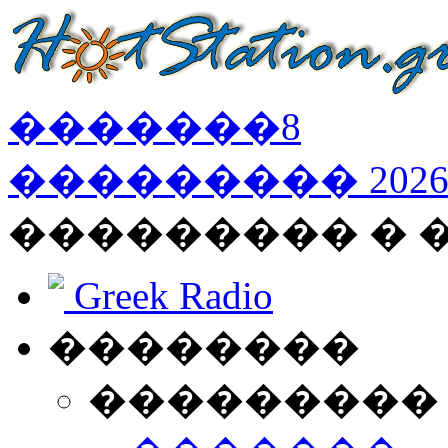
�������
8
���������
202
��������� �
Greek Radio
��������
���������