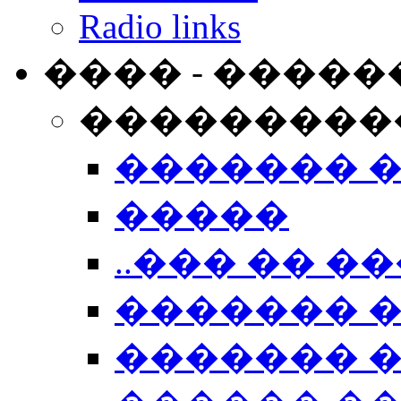
Radio links
���� - �����
���������
������� 
�����
..��� �� ��
������� 
������� �