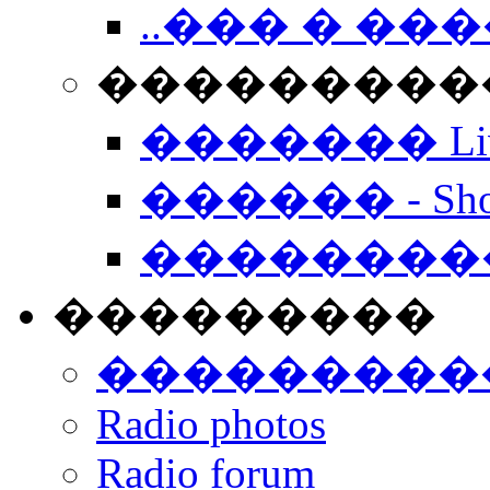
..��� � �
���������� -
������� Live
������ - Sho
��������
���������
���������
Radio photos
Radio forum