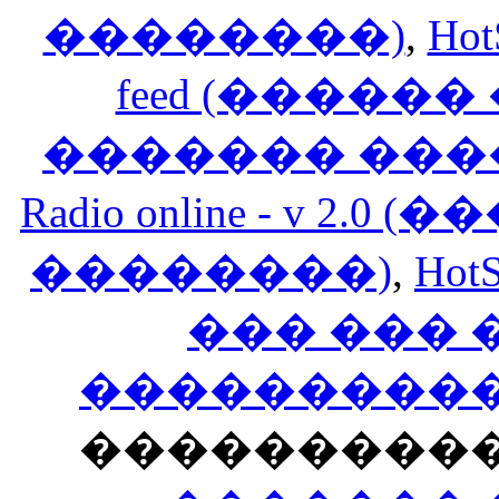
��������)
,
Hot
feed (�����
������� ���
Radio online - v 
��������)
,
HotS
��� ���
�����������
���������