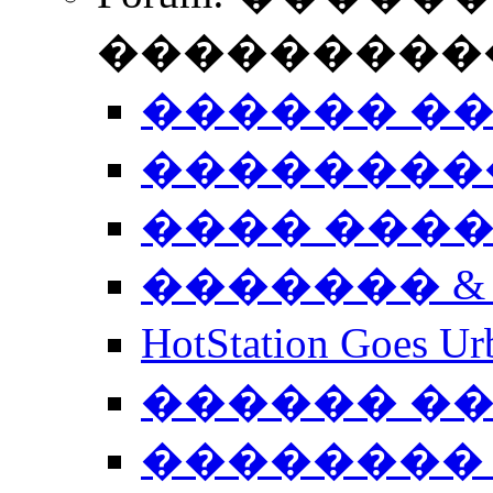
����������
������ �
��������
���� ���
������� &
HotStation Goe
������ �
�������� 