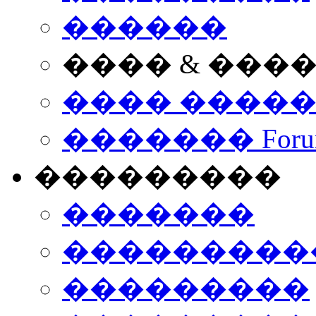
������
���� & ���
���� ����
������� Foru
���������
�������
����������
���������