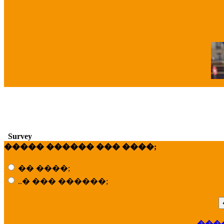
�
Survey
����� ������ ��� ����;
�� ����;
..� ��� ������;
���