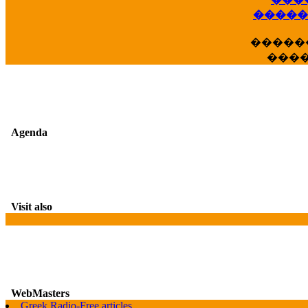
��
�����
�����
���
Agenda
Visit also
WebMasters
Greek Radio-Free articles
G