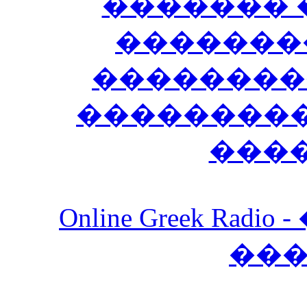
������� 
�������
��������
����������
���
Online Greek Ra
��