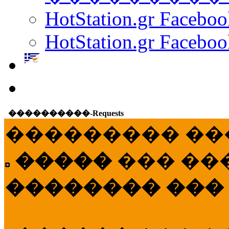
HotStation.gr Facebo
HotStation.gr Faceboo
����������-Requests
��������� ��
�����
��� ��
�������� ���