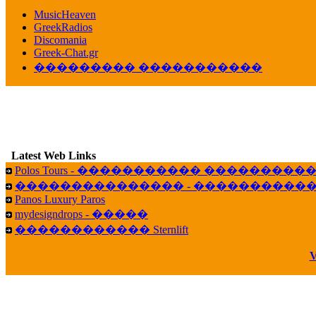
������� ��������� ���� ������ 
MusicHeaven
16:39
GreekRadios
veronica :
[
URL
] ���� ���;
Discomania
10:19
Greek-Chat.gr
��������� �����������
LavantiS :
���� ����� � ������� �����
16:11
veronica :
����� ��� 13 ������.. ��� ��
14:45
LavantiS :
�������� ��� ���� ��������!
B
15:18
Latest Web Links
Galatea :
Efharist&oacute;
Polos Tours - ����������� ��������
03:56
��������������� - �����������
LavantiS :
that's great news! ����� �� ������!
Panos Luxury Paros
14:35
mydesigndrops - �����
Galatea :
�� ����� ���� ������ ��� �������
������������ Sternlift
21:35
veronica :
Kalo 3hmero paidia se olous!
V
21:59
LavantiS :
�������� - ������ ������ , 4,
08:08
Dimitris_P :
fou fou 1 2