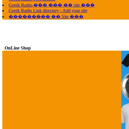
Greek Radio-��� ��� �� site ���
Greek Radio Link directory - Add your site
��������� �� Site ���
OnLine Shop
G