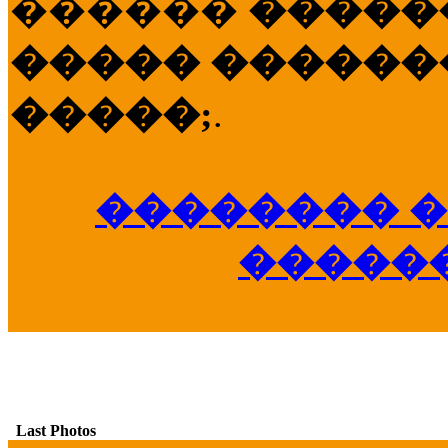
������
�����
����� �������
�����;
.
�������� �
�����
Last Photos