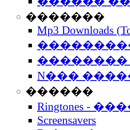
������ �
�������
Mp3 Downloads (To
�����������
�������� 
N��� �����
������
Ringtones - ��
Screensavers