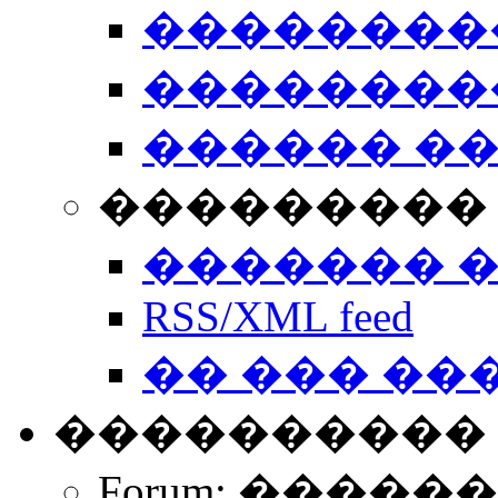
��������
��������
������ �
��������� 
������� 
RSS/XML feed
�� ��� ��
����������
Forum: �����