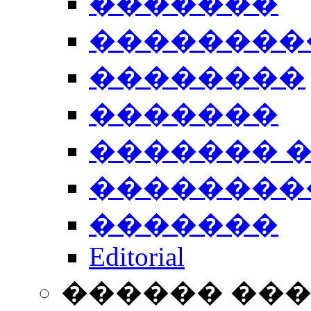
�������
��������
��������
�������
������� 
��������
�������
Editorial
������ ��