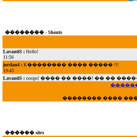
�������� - Shouts
LavantiS :
Hello!
11:56
jordan4 :
K�������� ���� ����� !!!
19:45
LavantiS :
ooops! ���� �� ����! �� �� �
���; ���� ��� ��� �������� ���� �
15:07
������
Dimitris_P :
���� ����� �������� ���� 
�������� ���� ��
21:20
LavantiS :
����� ���� ������� ��� ���
������� �����?" ..............���� �
�������...
16:40
������ sites
veronica :
E���� 2012 ��� ����� ��� ��