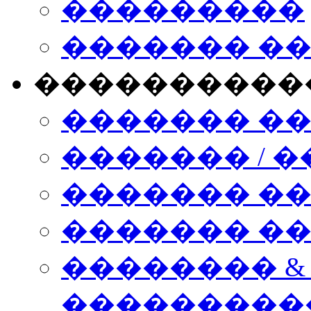
���������
������� �
����������
������� �
������� / �
������� �
������� ��� n
�������� &
���������