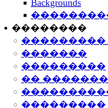
Backgrounds
���������
��������
���������
�������
���������
�� ������
���������
���������