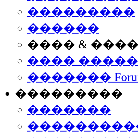
���������
������
���� & ���
���� ����
������� Foru
���������
�������
����������