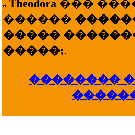
Theodora
��� ��
������
�����
����� �������
�����;
.
�������� �
�����