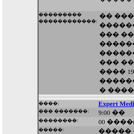
���������
�� ���
������������:
��������
��� �
�����
�����
��� �
���� 19
�����
� ���
Expert Medi
����:
��� �������:
9:00 ��
��������:
00 ����
�����:
�����