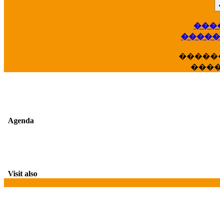
���
��
�����
�����
���
Agenda
Visit also