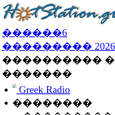
������
6
���������
202
���������� �
�������
Greek Radio
��������