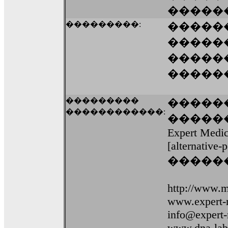
�����
���������:
�����
������
�����
�����
���������
������
������������:
������
Expert Medic
[alternative-
������
http://www.
www.expert-
info@expert
www.dna-lab