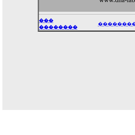
���
�������
��������