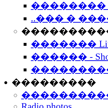
�������� 
..��� � �
���������� -
������� Live
������ - Sho
��������
���������
���������
Radio photos