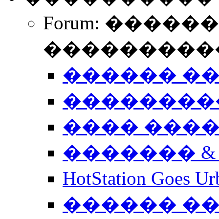
Forum: �����
����������
������ �
��������
���� ���
������� &
HotStation Goe
������ �