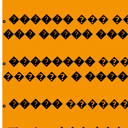
������
��� �
��� ����� ��
��������
��
������
� ����
�����
�����