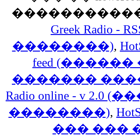
������������
Greek Radio 
��������)
,
Hot
feed (�����
������� ���
Radio online - v 
��������)
,
HotS
��� ���