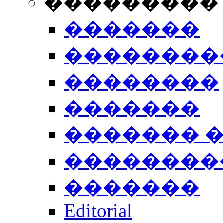
���������
�������
��������
��������
�������
������� 
��������
�������
Editorial