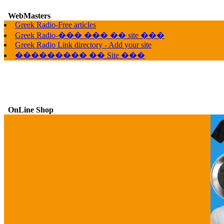
WebMasters
Greek Radio-Free articles
G
Greek Radio-��� ��� �� site ���
Greek Radio Link directory - Add your site
��������� �� Site ���
OnLine Shop