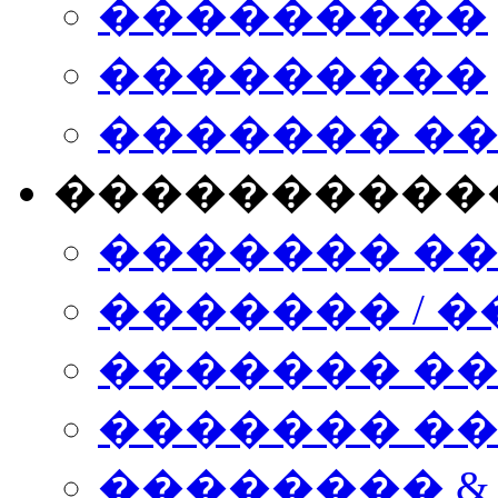
���������
���������
������� �
����������
������� �
������� / �
������� �
������� ��� n
�������� &