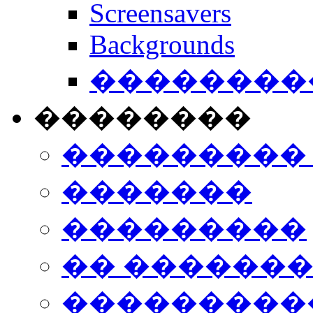
Screensavers
Backgrounds
���������
��������
���������
�������
���������
�� ������
���������