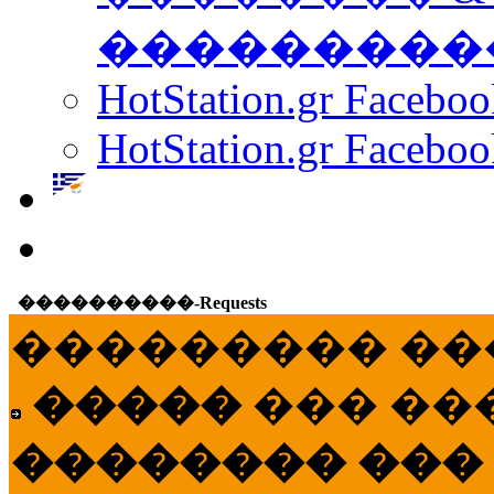
���������
HotStation.gr Facebo
HotStation.gr Faceboo
����������-Requests
��������� ��
�����
��� ��
�������� ���