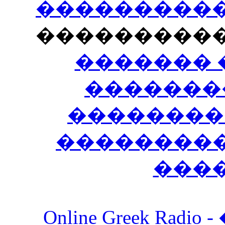
�����������
���������
������� 
�������
��������
����������
���
Online Greek Ra