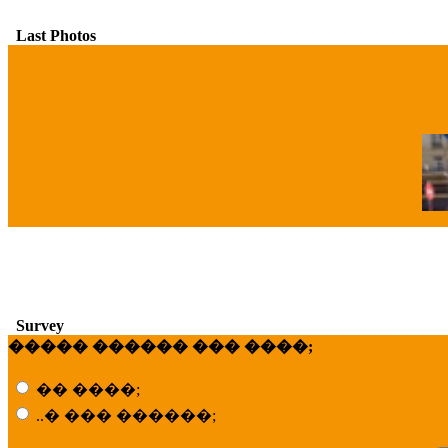
Last Photos
�
Survey
����� ������ ��� ����;
�� ����;
..� ��� ������;