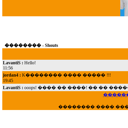
G
�������� - Shouts
LavantiS :
Hello!
11:56
jordan4 :
K�������� ���� ����� !!!
19:45
LavantiS :
ooops! ���� �� ����! �� �� �
���; ���� ��� ��� �������� ���� �
15:07
������
Dimitris_P :
���� ����� �������� ���� 
21:20
�������� ���� ��
LavantiS :
����� ���� ������� ��� ���
������� �����?" ..............���� �
�������...