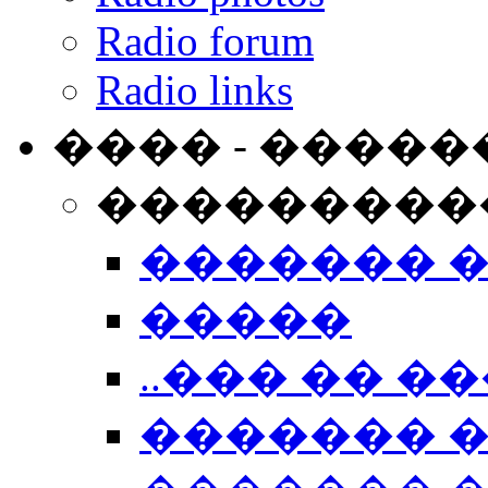
Radio forum
Radio links
���� - �����
���������
������� 
�����
..��� �� ��
������� 