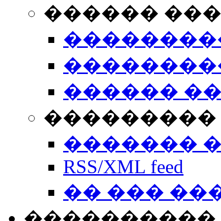
������ ��
��������
��������
������ �
��������� 
������� 
RSS/XML feed
�� ��� ��
����������