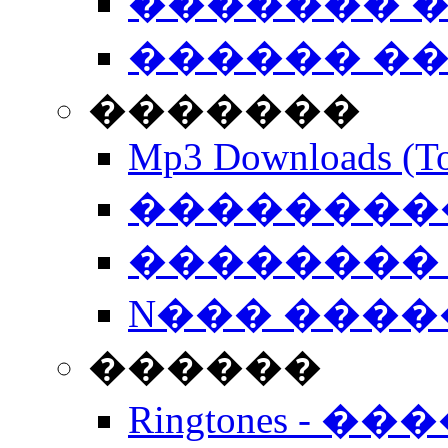
������� �
������ �
�������
Mp3 Downloads (To
�����������
�������� 
N��� �����
������
Ringtones - ��