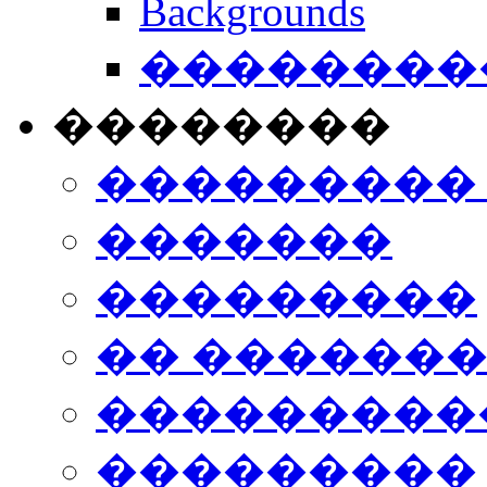
Backgrounds
���������
��������
���������
�������
���������
�� ������
���������
���������