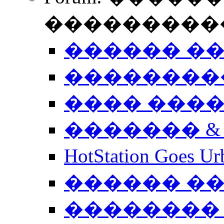
����������
������ �
��������
���� ���
������� &
HotStation Goe
������ �
�������� 