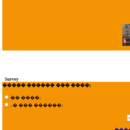
�
Survey
����� ������ ��� ����;
�� ����;
..� ��� ������;
���