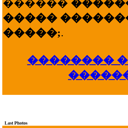
������
�����
����� �������
�����;
.
�������� �
�����
Last Photos