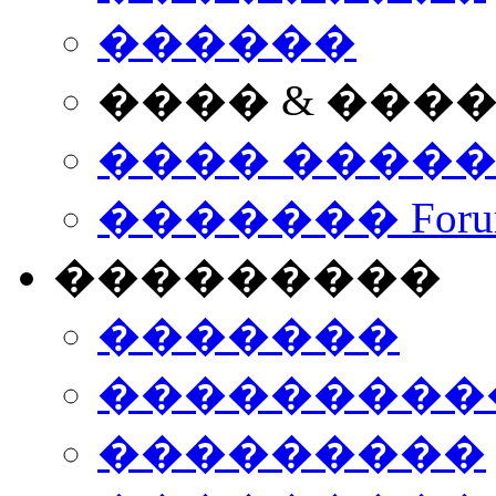
������
���� & ���
���� ����
������� Foru
���������
�������
����������
���������