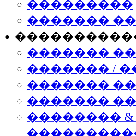
���������
������� �
����������
������� �
������� / �
������� �
������� ��� n
�������� &
���������