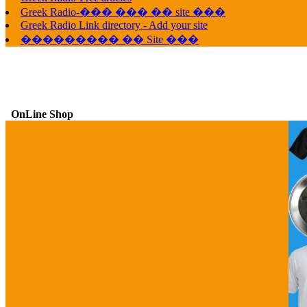
Greek Radio-��� ��� �� site ���
Greek Radio Link directory - Add your site
��������� �� Site ���
OnLine Shop
G