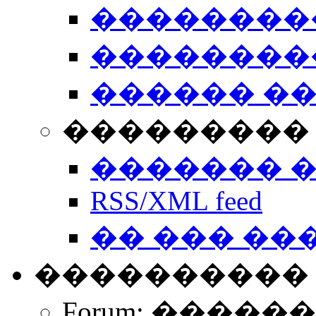
��������
��������
������ �
��������� 
������� 
RSS/XML feed
�� ��� ��
����������
Forum: �����