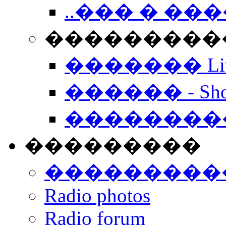
..��� � �
���������� -
������� Live
������ - Sho
��������
���������
���������
Radio photos
Radio forum