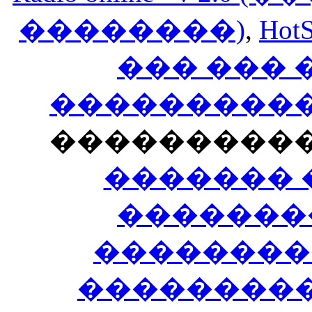
��������)
,
HotS
��� ���
�����������
���������
������� 
�������
��������
����������