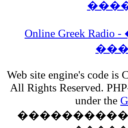
���
Online Greek Ra
��
Web site engine's code is
All Rights Reserved. PHP
under the
G
���������� �