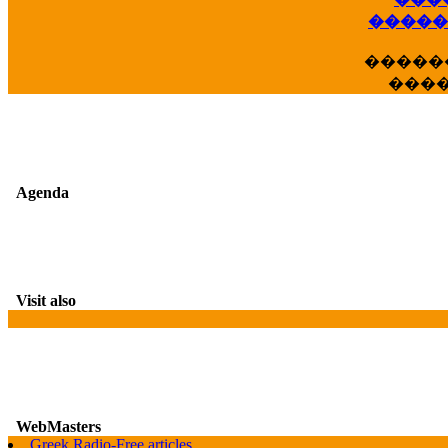
��
�����
�����
���
Agenda
Visit also
WebMasters
Greek Radio-Free articles
G