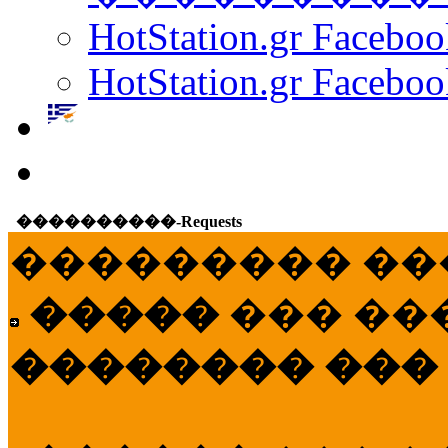
HotStation.gr Facebo
HotStation.gr Faceboo
����������-Requests
��������� ��
�����
��� ��
�������� ���