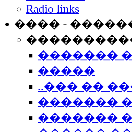
Radio links
���� - �����
���������
������� 
�����
..��� �� ��
������� 
������� �