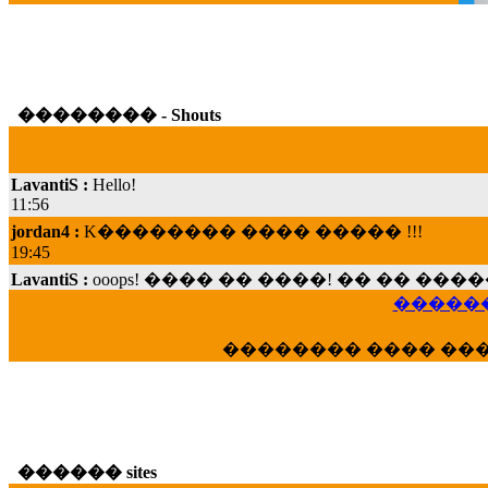
�������� - Shouts
LavantiS :
Hello!
11:56
jordan4 :
K�������� ���� ����� !!!
19:45
LavantiS :
ooops! ���� �� ����! �� �� �
���; ���� ��� ��� �������� ���� �
15:07
������
Dimitris_P :
���� ����� �������� ���� 
�������� ���� ��
21:20
LavantiS :
����� ���� ������� ��� ���
������� �����?" ..............���� �
�������...
16:40
������ sites
veronica :
E���� 2012 ��� ����� ��� ��