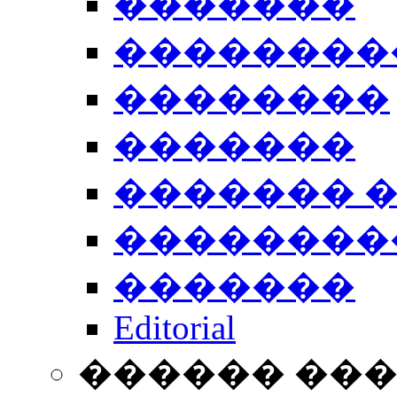
�������
��������
��������
�������
������� 
��������
�������
Editorial
������ ��