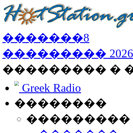
�������
8
���������
202
��������� �
Greek Radio
��������
���������