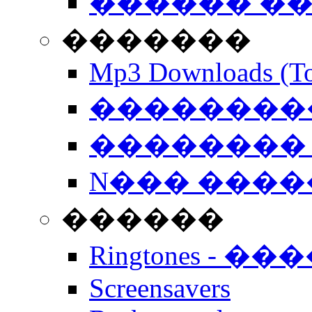
������ �
�������
Mp3 Downloads (To
�����������
�������� 
N��� �����
������
Ringtones - ��
Screensavers