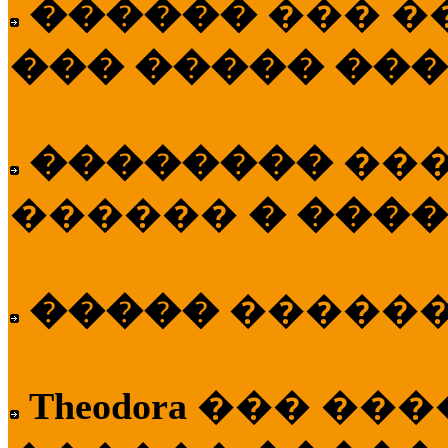
������
��� �
��� ����� ��
��������
��
������
� ����
�����
�����
Theodora
��� ��