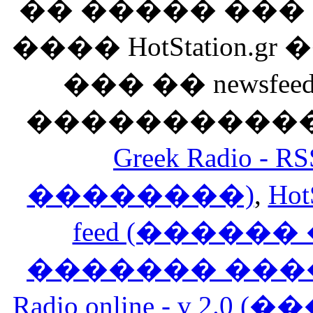
�� ����� ��
���� HotStation
��� �� newsfeed
������������
Greek Radio 
��������)
,
Hot
feed (�����
������� ���
Radio online - v 