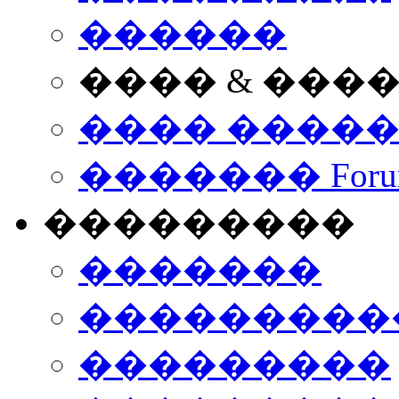
������
���� & ���
���� ����
������� Foru
���������
�������
����������
���������