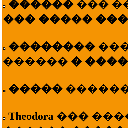
������
��� �
��� ����� ��
��������
��
������
� ����
�����
�����
Theodora
��� ��