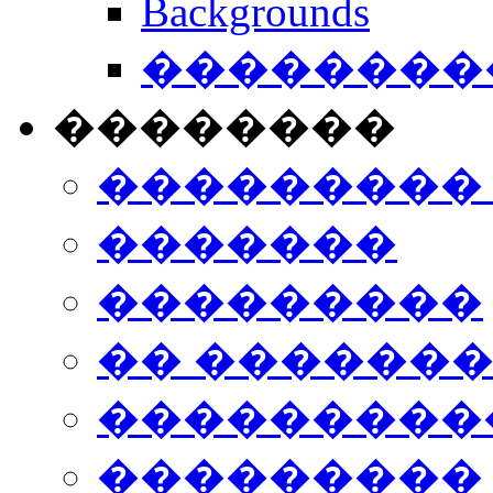
Backgrounds
���������
��������
���������
�������
���������
�� ������
���������
���������