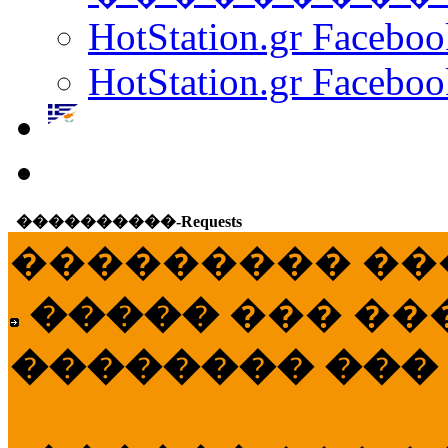
HotStation.gr Facebo
HotStation.gr Faceboo
����������-Requests
��������� ��
�����
��� ��
�������� ���