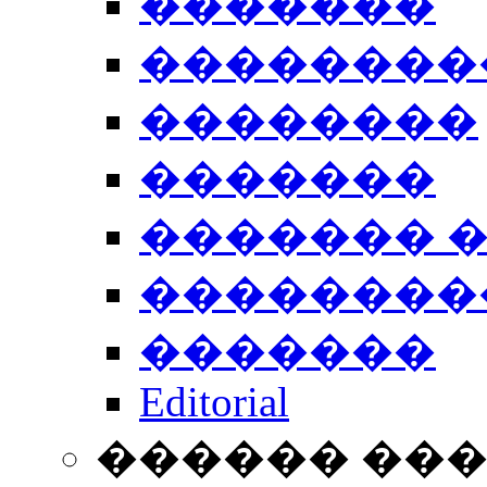
�������
��������
��������
�������
������� 
��������
�������
Editorial
������ ��