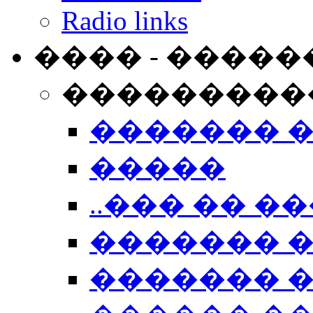
Radio links
���� - �����
���������
������� 
�����
..��� �� ��
������� 
������� �