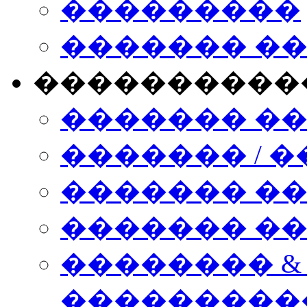
���������
������� �
����������
������� �
������� / �
������� �
������� ��� n
�������� &
���������