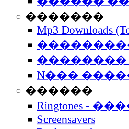
������ �
�������
Mp3 Downloads (To
�����������
�������� 
N��� �����
������
Ringtones - ��
Screensavers