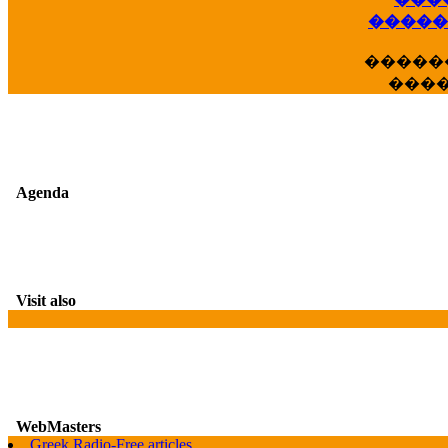
��
�����
�����
���
Agenda
Visit also
WebMasters
Greek Radio-Free articles
G