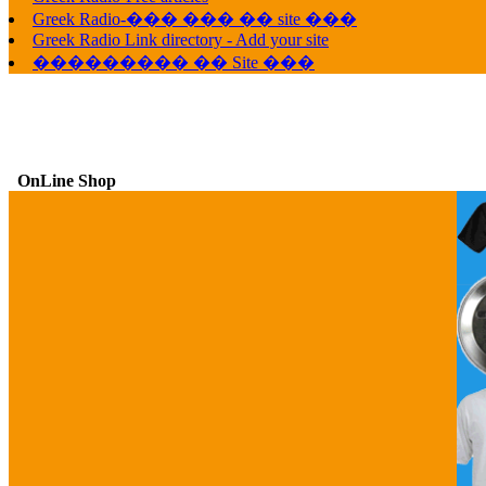
Greek Radio-��� ��� �� site ���
Greek Radio Link directory - Add your site
��������� �� Site ���
OnLine Shop
G