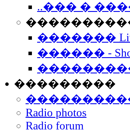
..��� � �
���������� -
������� Live
������ - Sho
��������
���������
���������
Radio photos
Radio forum