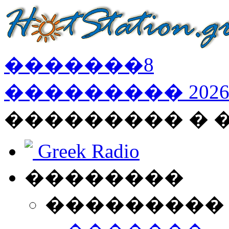
�������
8
���������
202
��������� �
Greek Radio
��������
���������