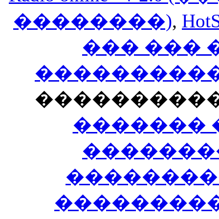
��������)
,
HotS
��� ���
�����������
���������
������� 
�������
��������
����������