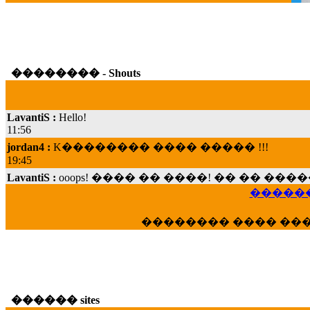
�������� - Shouts
LavantiS :
Hello!
11:56
jordan4 :
K�������� ���� ����� !!!
19:45
LavantiS :
ooops! ���� �� ����! �� �� �
���; ���� ��� ��� �������� ���� �
������
15:07
Dimitris_P :
���� ����� �������� ���� 
�������� ���� ��
21:20
LavantiS :
����� ���� ������� ��� ���
������� �����?" ..............���� �
�������...
16:40
������ sites
veronica :
E���� 2012 ��� ����� ��� ��