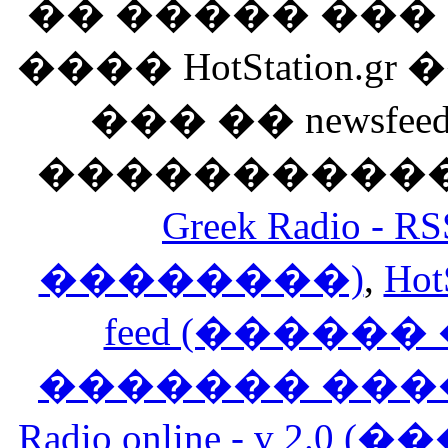
�� ����� ��
���� HotStation
��� �� newsfeed
������������
Greek Radio 
��������)
,
Hot
feed (�����
������� ���
Radio online - v 