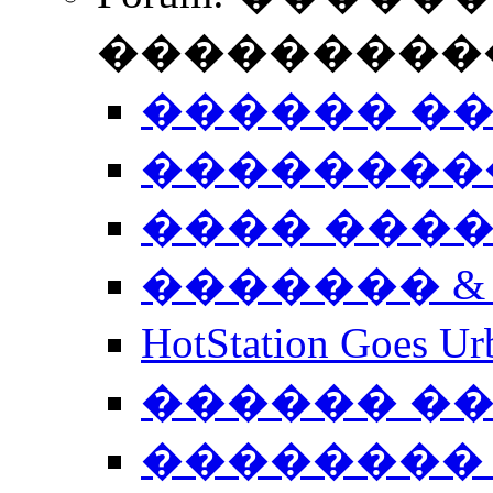
����������
������ �
��������
���� ���
������� &
HotStation Goe
������ �
�������� 