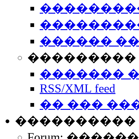
��������
��������
������ �
��������� 
������� 
RSS/XML feed
�� ��� ��
����������
Forum: �����