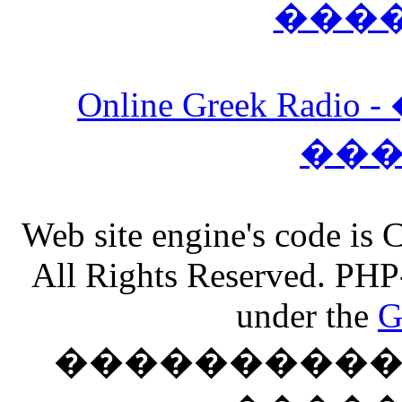
���
Online Greek Ra
��
Web site engine's code is
All Rights Reserved. PHP
under the
G
���������� �