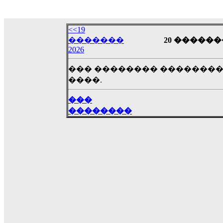
18:59
echo :
��� ��� �������! �� �� ���� �
��� ��� ������ '������'...
<<19
17:14
�������
20 �������
2026
LavantiS :
Echo, ���� �� ������� �� ��
�������������� ��������!
����
��� �������� ��������
������ �� �����.. "������" ��� �������
����.
15:33
echo :
��������� ����, ��������� ��� 
���
����� ��������� �� �����������
��������
������! ��� ������ �� �����...
14:16
LavantiS :
������� ���� ���� ������;
18:01