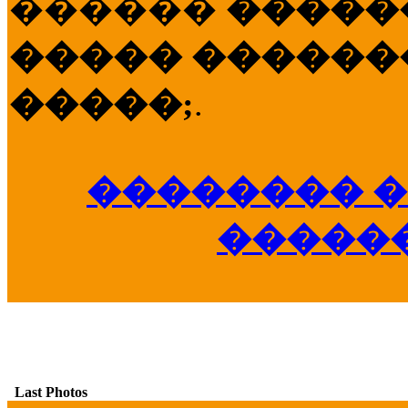
������
�����
����� �������
�����;
.
�������� �
�����
Last Photos