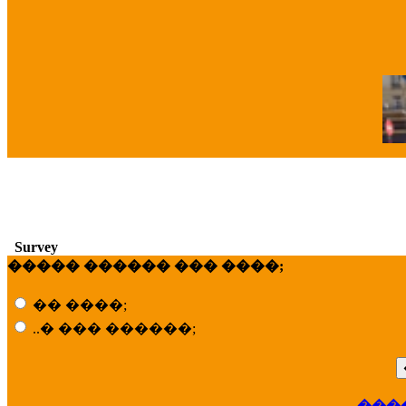
�
Survey
����� ������ ��� ����;
�� ����;
..� ��� ������;
���