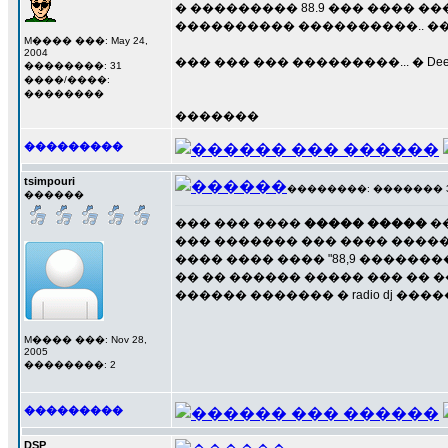
� ��������� 88.9 ��� ���� ���
���������� ����������.. �����
M���� ���: May 24,
2004
��� ��� ��� ���������... � Dee
��������: 31
����/����:
��������
�������
���������
tsimpouri
��������: ������� 30 �
������
��� ��� ����
����� �����
��
��� ������� ��� ���� �����
���� ���� ���� "88,9 �������
�� �� ������ ����� ��� �� 
������ ������� � radio dj ����
M���� ���: Nov 28,
2005
��������: 2
���������
DSP