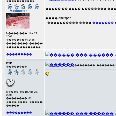
�����������
����� ��'���� �������� ���
_________________
���� dmitspan
- ���������� ����
�������
M���� ���: Nov 22,
2003
��������: 1446
����/����: �����/
����� ��������
���������
DSP
��������: ������� 3 ��
��������
M���� ���: Aug 27,
2005
��������: 81
����/����: �����,
�����
���������