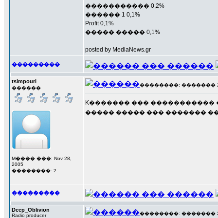
����������� 0,2%
������ 1 0,1%
Profit 0,1%
����� ����� 0,1%
posted by MediaNews.gr
���������
tsimpouri
��������: ������� 28 �
������
K������� ��� ����������� ��� 
����� ����� ��� ������� ��
M���� ���: Nov 28,
2005
��������: 2
���������
Deep_Oblivion
��������: ������� 28 �
Radio producer