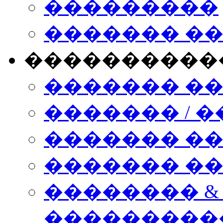
���������
������� �
����������
������� �
������� / �
������� �
������� ��� n
�������� &
���������