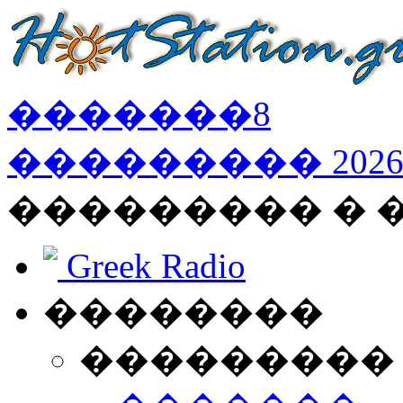
�������
8
���������
202
��������� �
Greek Radio
��������
���������