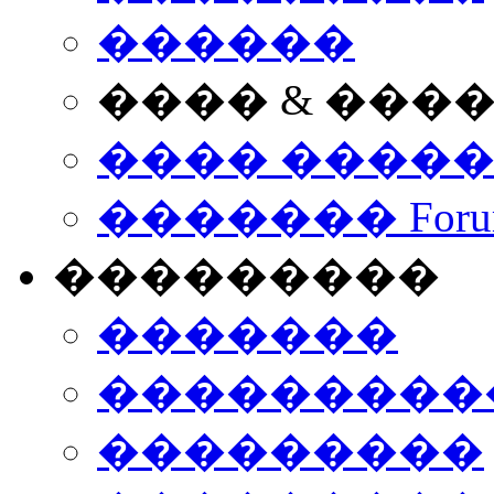
������
���� & ���
���� ����
������� Foru
���������
�������
����������
���������