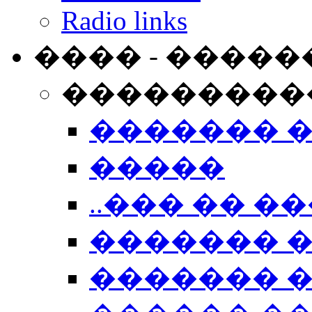
Radio links
���� - �����
���������
������� 
�����
..��� �� ��
������� 
������� �