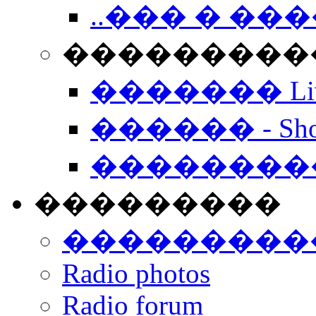
..��� � �
���������� -
������� Live
������ - Sho
��������
���������
���������
Radio photos
Radio forum