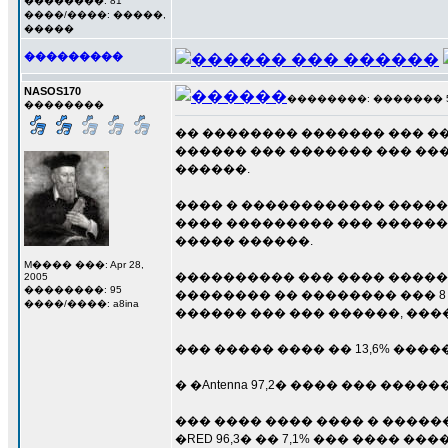
��������: 81
����/����: �����,
�����
���������
NASOS170
��������: ������� 5 ��
��������
�� �������� ������� ��� �
������ ��� ������� ��� ��
������.
���� � ������������ ����� 
���� ��������� ��� ������,
����� ������.
M���� ���: Apr 28,
���������� ��� ���� ��������
2005
��������: 95
�������� �� �������� ��� 8 
����/����: a8ina
������ ��� ��� ������, ��
��� ����� ���� �� 13,6% ��������
� �Antenna 97,2� ���� ��� ���
��� ���� ���� ���� � ������� 9
�RED 96,3� �� 7,1% ��� ���� ���� 