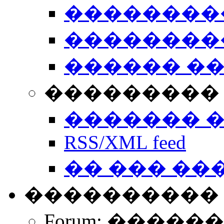
��������
��������
������ �
��������� 
������� 
RSS/XML feed
�� ��� ��
����������
Forum: �����