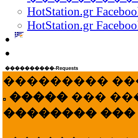
HotStation.gr Facebo
HotStation.gr Faceboo
����������-Requests
��������� ��
�����
��� ��
�������� ���