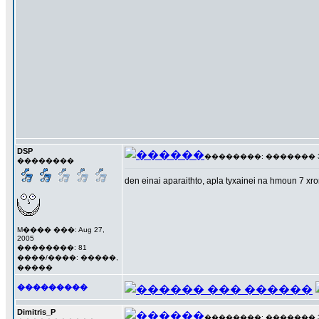
DSP
��������: ������� 3 ��
��������
den einai aparaithto, apla tyxainei na hmoun 7 
M���� ���: Aug 27,
2005
��������: 81
����/����: �����,
�����
���������
Dimitris_P
��������: ������� 3 ��