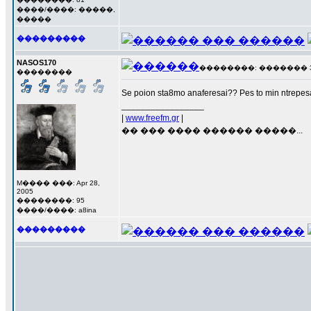
����/����: �����,
�����
���������
NASOS170
��������: ������� 3 ��
��������
Se poion sta8mo anaferesai?? Pes to min ntrepesa
_________________
|
www.freefm.gr
|
�� ��� ���� ������ �����...
M���� ���: Apr 28,
2005
��������: 95
����/����: a8ina
���������