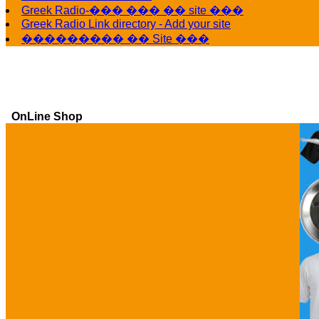
Greek Radio-��� ��� �� site ���
Greek Radio Link directory - Add your site
��������� �� Site ���
OnLine Shop
Ga