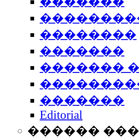
�������
��������
��������
�������
������� 
��������
�������
Editorial
������ ��