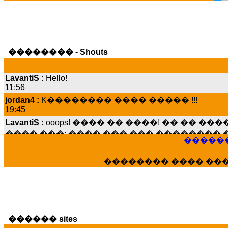
�������� - Shouts
LavantiS :
Hello!
11:56
jordan4 :
K�������� ���� ����� !!!
19:45
LavantiS :
ooops! ���� �� ����! �� �� �
���� ���; ���� ��� ��� �������� �
15:07
������
Dimitris_P :
���� ����� �������� ����
21:20
�������� ���� ��
LavantiS :
����� ���� ������� ��� ���
������� �����?" ..............���� �
�������...
16:40
veronica :
E���� 2012 ��� ����� ��� ��
������ sites
������� ��������� ���� ������ 