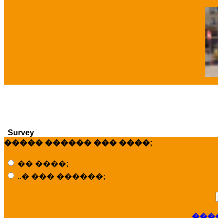
�
Survey
����� ������ ��� ����;
�� ����;
..� ��� ������;
���