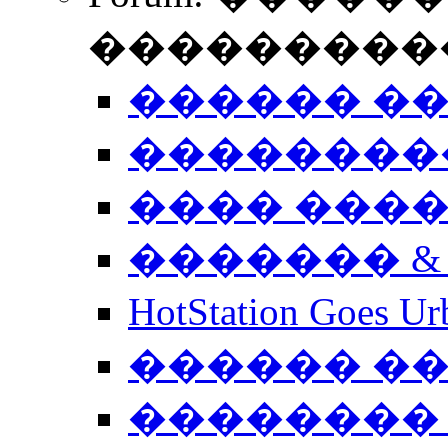
����������
������ �
��������
���� ���
������� &
HotStation Goe
������ �
�������� 