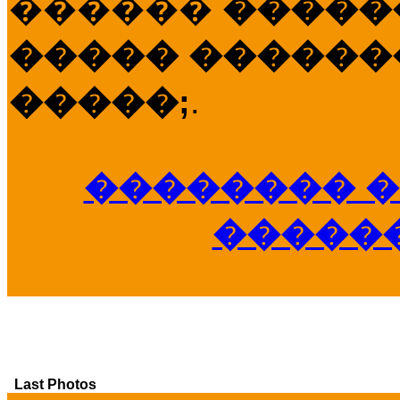
������
�����
����� �������
�����;
.
�������� �
�����
Last Photos