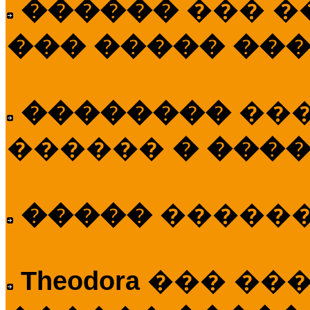
������
��� �
��� ����� ��
��������
��
������
� ����
�����
�����
Theodora
��� ��