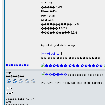
902 0,9%
����� 0,4%
Planet 0,4%
Profit 0,3%
XFM 0,3%
����������� 0,2%
������ 1 0,2%
����� ����� 0,1%
# posted by MediaNews.gr
_________________
|
www.freefm.gr
|
�� ��� ���� ������ �����...
���������
DSP
��������: ������� 3 ��
��������
PARA PARA PARA poly xairomai gia thn katantia tou e
M���� ���: Aug 27,
2005
��������: 81