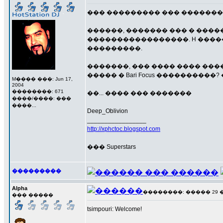
��� ��������� ��� �������
������, ������� ��� � �����
�����������������. H �����
���������.
�������, ��� ���� ���� ����
����� � Bari Focus ���������
M���� ���: Jun 17,
2004
��������: 671
��... ���� ��� �������
����/����: ���
����...
Deep_Oblivion
_________________
http://xphctoc.blogspot.com
��� Superstars
���������
Alpha
��������: ����� 29 ���
��� �����
tsimpouri: Welcome!