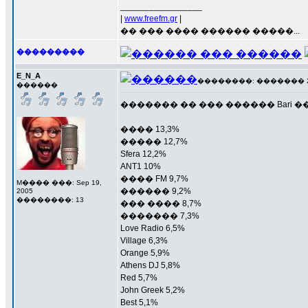
_________________
|
www.freefm.gr
|
�� ��� ���� ������ �����...
���������
E_N_A
��������: ������� 27 �
������
������� �� ��� ������ Bari �
���� 13,3%
����� 12,7%
Sfera 12,2%
ANT1 10%
���� FM 9,7%
M���� ���: Sep 19,
������ 9,2%
2005
��������: 13
��� ���� 8,7%
������� 7,3%
Love Radio 6,5%
Village 6,3%
Orange 5,9%
Athens DJ 5,8%
Red 5,7%
John Greek 5,2%
Best 5,1%