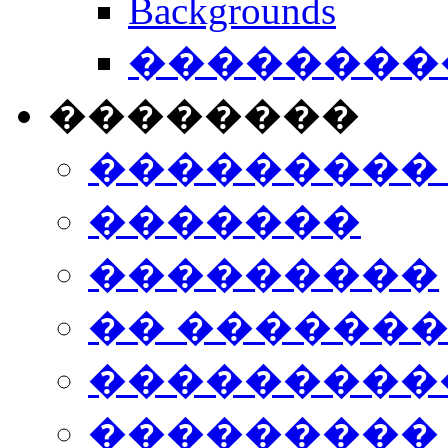
Backgrounds
���������
��������
���������
�������
���������
�� ������
���������
���������