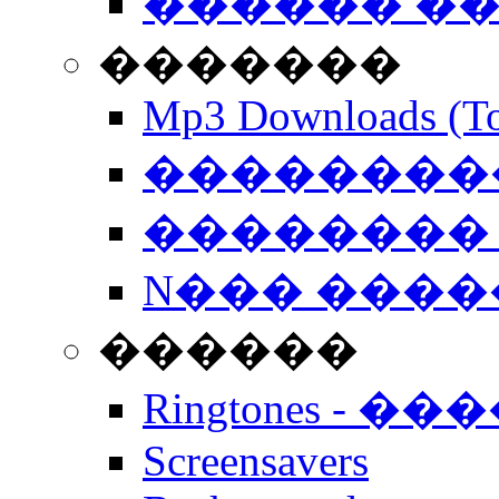
������ �
�������
Mp3 Downloads (To
�����������
�������� 
N��� �����
������
Ringtones - ��
Screensavers