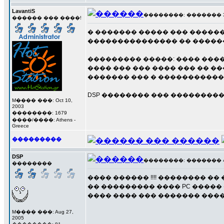
LavantiS
��������: ������� 3 ��
������ ��� ����!
� ������� ����� ��� �����
��������������� �� ���������
��������� �����: ���� ���
���� ��� ��� ���� ��� �� ��
������� ��� � ������������
DSP �������� ��� ���������
M���� ���: Oct 10,
2003
��������: 1679
����/����: Athens -
Greece
���������
DSP
��������: ������� 4 ��
��������
���� ������ !!!! �������� �� 
�� ��������� ���� PC �����
���� ���� ��� ������� �����
M���� ���: Aug 27,
2005