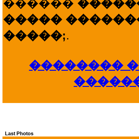
������
�����
����� �������
�����;
.
�������� �
�����
Last Photos