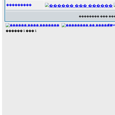
���������
�������� ��� ��
For
������
1
���
1