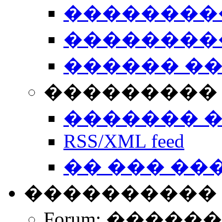
��������
��������
������ �
��������� 
������� 
RSS/XML feed
�� ��� ��
����������
Forum: �����