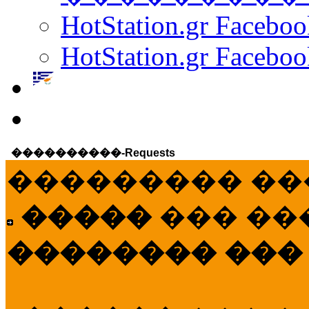
HotStation.gr Facebo
HotStation.gr Faceboo
����������-Requests
��������� ��
�����
��� ��
�������� ���