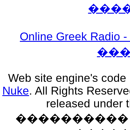
���
Online Greek Ra
��
Web site engine's code
Nuke
. All Rights Reserv
released under 
���������� �