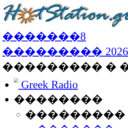
�������
8
���������
202
��������� �
Greek Radio
��������
���������