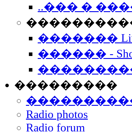
..��� � �
���������� -
������� Live
������ - Sho
��������
���������
���������
Radio photos
Radio forum