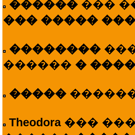
������
��� �
��� ����� ��
��������
��
������
� ����
�����
�����
Theodora
��� ��