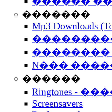
������ �
�������
Mp3 Downloads (To
�����������
�������� 
N��� �����
������
Ringtones - ��
Screensavers