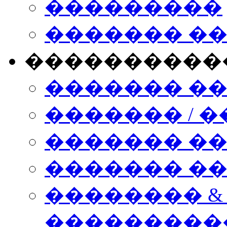
���������
������� �
����������
������� �
������� / �
������� �
������� ��� n
�������� &
���������