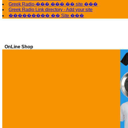
Greek Radio-��� ��� �� site ���
Greek Radio Link directory - Add your site
��������� �� Site ���
OnLine Shop
Ga