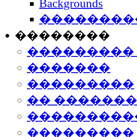
Backgrounds
���������
��������
���������
�������
���������
�� ������
���������
���������