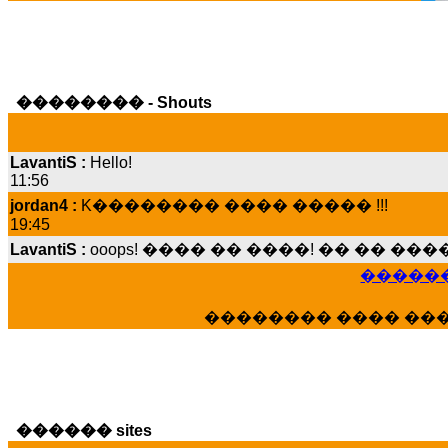
�������� - Shouts
LavantiS :
Hello!
11:56
jordan4 :
K�������� ���� ����� !!!
19:45
LavantiS :
ooops! ���� �� ����! �� �� �
���� ���; ���� ��� ��� �������� �
15:07
������
Dimitris_P :
���� ����� �������� ����
21:20
�������� ���� ��
LavantiS :
����� ���� ������� ��� ���
������� �����?" ..............���� �
�������...
16:40
veronica :
E���� 2012 ��� ����� ��� ��
������ sites