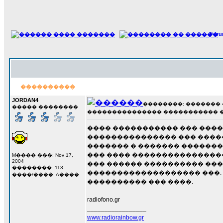
For
����������
JORDAN4
��������: ������� 4 ��
����� ��������
��������������� ����������� 
���� ����������� ��� ����
��������������� ��� �����
������� � ������� �������
��� ���� ����������������
M���� ���: Nov 17,
2004
��� ������ ���������� ������
��������: 113
������������������� ���. 
����/����: A����
���������� ��� ����.
radiofono.gr
_________________
www.radiorainbow.gr