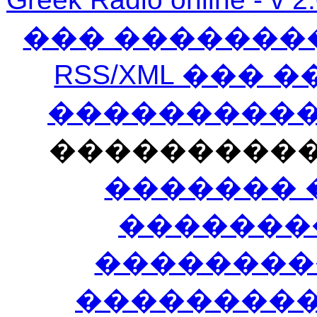
��� �������
RSS/XML ���
�����������
���������
������� 
�������
��������
����������