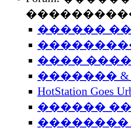
����������
������ �
��������
���� ���
������� &
HotStation Goe
������ �
�������� 