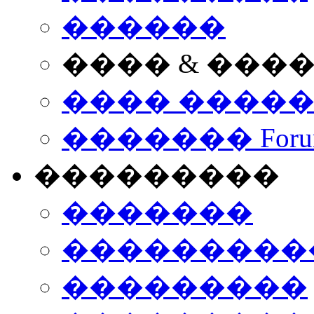
������
���� & ���
���� ����
������� Foru
���������
�������
����������
���������