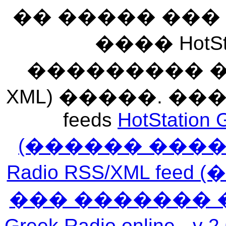
�� ����� ��
���� HotSt
��������� ��� 
XML) �����. �
feeds
HotStation 
(������ ���
Radio RSS/XML f
��� ������� 
Greek Radio online