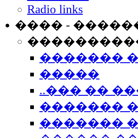
Radio links
���� - �����
���������
������� 
�����
..��� �� ��
������� 
������� �