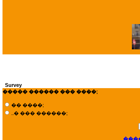
�
Survey
����� ������ ��� ����;
�� ����;
..� ��� ������;
���