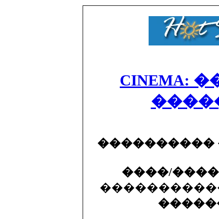
CINEMA: 
����
����������
����/���
�����������
�����