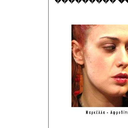
���������
�