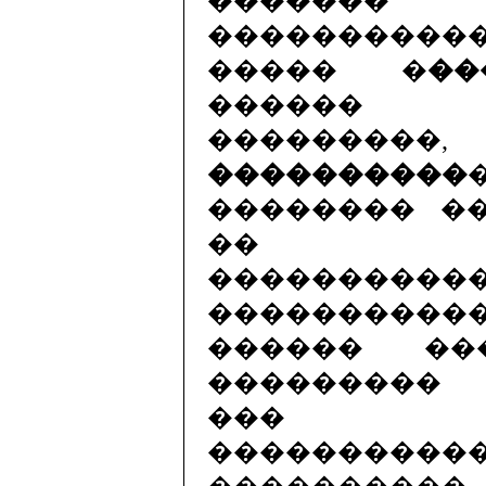
����� �
��
������ 
���������
����������
�������� �
�� �
����������
���������
������ ��
���������
��� ��
�������