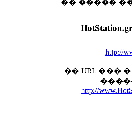
�� ����� �
HotStation.g
http://w
�� URL ���
����
http://www.HotSt