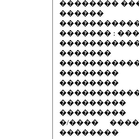
�������� ��
������
����������
������� : ��
���������
�������
��������
��������
�������
����������
�������
���������
�/���� ���
��������