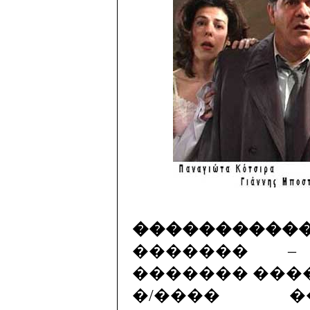
����������
������� –
������� ���
�/���� �