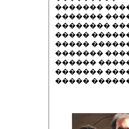
������� ���
������� ���
�������� ��
����� �����
����� �����
������� ���
������ ����
������� ���
����� �����