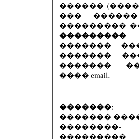
������ (����
��� ������
��������� �
���������
������� ��
������� ��
������� �
���� email.
�������
:
������� ���
�������
���������