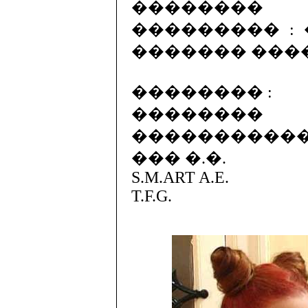
��������
��������� : 
������� ���
�������� :
������
����������
��� �.�.
S.M.ART A.E.
T.F.G.