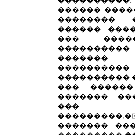
����������. 
������ ����
�������� 
������ ���
��� �����
���������
������� 
���������
���������� �
��� �����
������� ��
��� ��
���������.
������� ��