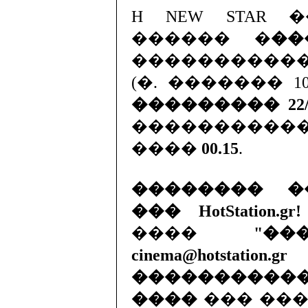
H NEW STAR 
������ �
��
���������
(�. ������� 10
��������� 22/
����������
����
00.15
.
�������� �
��� HotStation.gr!
����
"��
cinema@hotstation.gr
����������
����
��� ���