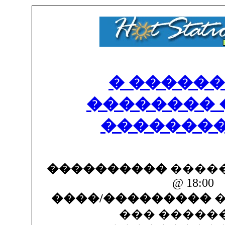
� ������
�������� 
��������
����������
������
@ 18:00
����/���������
�
��� �����