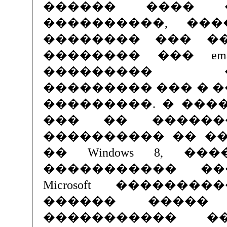
������ ���� �
����������, ��
�������� ��� ��
�������� ��� em
��������� ��
��������� ��� � 
���������. � ���
��� �� ������
���������� �� �
�� Windows 8, �
����������� �
Microsoft ������
������ �����
����������� �