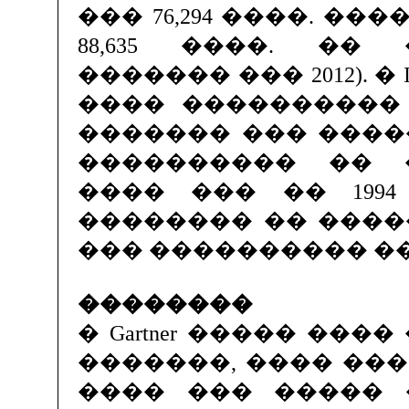
��� 76,294 ����. ��
88,635 ����. ��
������� ��� 2012). �
���� ����������
������� ��� ����
���������� �� 
���� ��� �� 199
�������� �� ����
��� ���������� �
��������
� Gartner ����� ��
�������, ���� ��
���� ��� ����� 