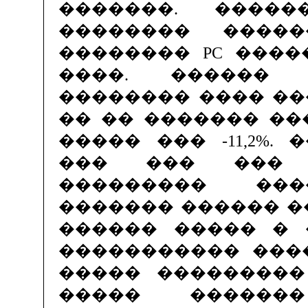
�������. �����
�������� ����
�������� PC ������
����. ������ 89
�������� ���� ��
�� �� ������� ��
����� ��� -11,2%.
��� ��� ��� 
��������� ��
������� ������ �
������ ����� � 
����������� ���� �
����� ���������
����� ������