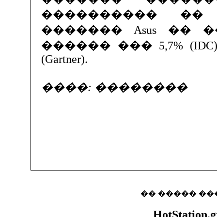
���������� ��
������� Asus �� 
������ ��� 5,7% (IDC
(Gartner).
����: ��������
�� ����� ��
HotStation.g