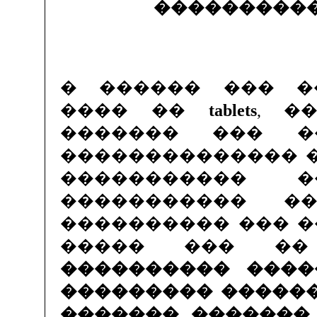
���������
� ������ ��� �
���� ��
tablets
, �
������� ��� �
�������������� 
����������� 
����������� 
���������� ��� �
����� ��� 
���������� ����
��������� �����
������� �������