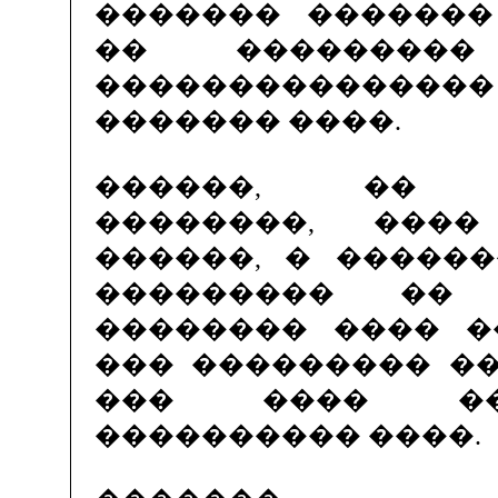
������� �������
�� �������
������������
������� ����.
������, �� �
��������, ���
������, � �����
��������� �� 
�������� ���� �
��� ��������� �
��� ���� �
���������� ����.