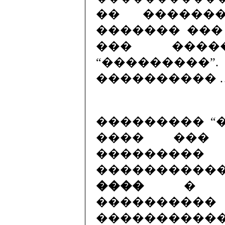
�� ������
������� ���
��� ���
“���������”
���������� 
��������� “
���� ���
�����
�����������
����
� ��
�������
������