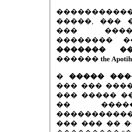
�����������
�����, ��� 
��� ����
�������� �
������� ��
������
the Apoti
�
����� ���
��� ��� ���
��� ����� �
�� �����
����������
��� ��� �� �