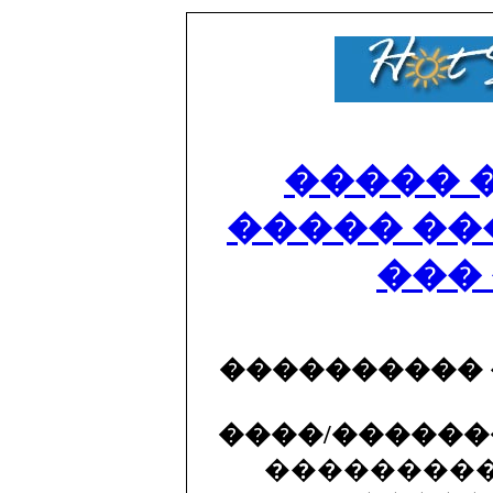
����� 
����� ��
���
����������
����/�����
���������