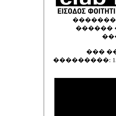
�������
������ 
��
��� ��
���������: 15,