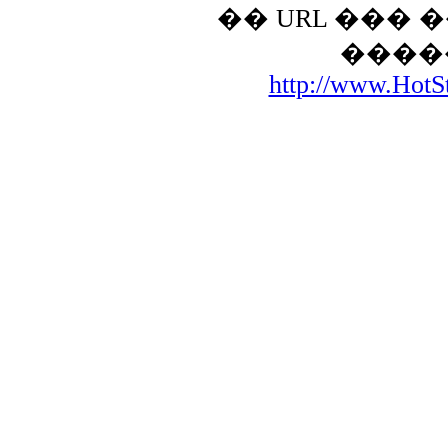
�� URL ���
����
http://www.HotSt