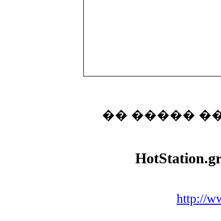
�� ����� �
HotStation.g
http://w