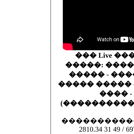
��� Live �
�����: ����
����� - ��
����� ����� - �
���� - Lo
(�����������) 05-
�����������
2810.34 31 49 / 69