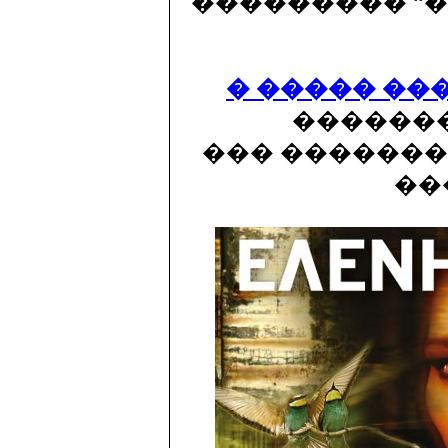
��������� “��
� ����� ��
�������
��� �������
��