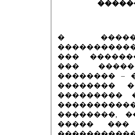
�����
� �����
����������
��� ������
��� ����
�������� – 
�������� 
��������� 
��������
��������, �
����� ���
����������