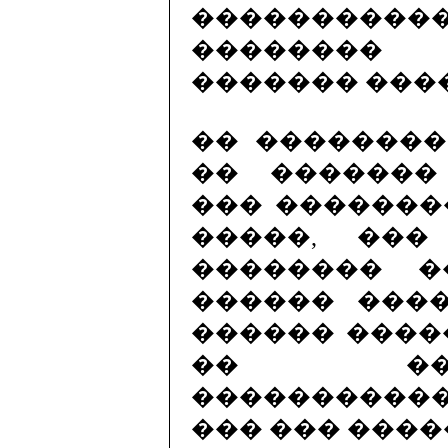
����������
�������� 
������� ���
�� ��������
�� �������
��� �������
�����, ��
�������� �
������ ����
������ ����
�� ��
���������
��� ��� ����