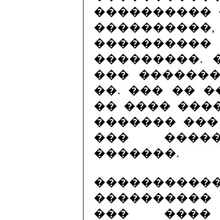
���������� ���
���������
��������
���������. 
��� �������
��. ��� �� �
�� ���� ����
������� ��� ��
��� �����
�������.
��������
���������
��� ����