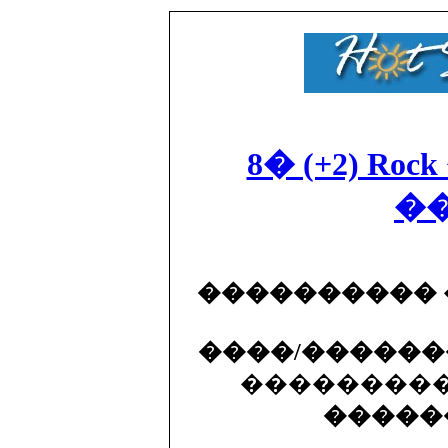
8� (+2) R
�
����������
����/�����
���������
�����