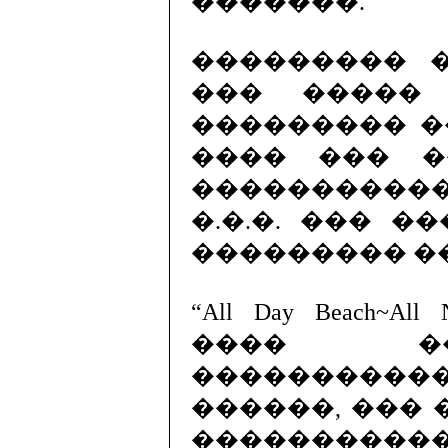
�������.
��������� 
��� �����
��������� �
���� ��� �
����������
�.�.�. ��� �
��������� �
“All Day Beach~A
���� �
����������
������, ��� 
�����������