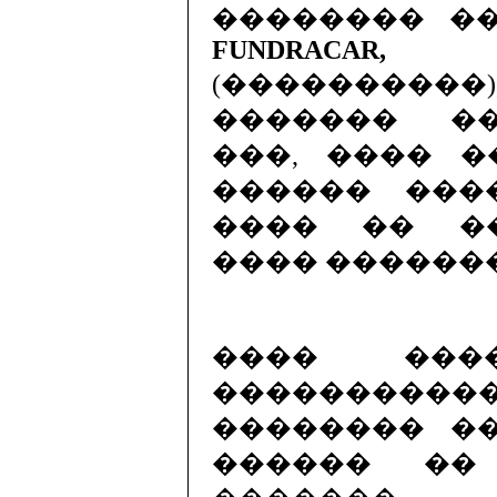
�������� ��
FUNDRACAR
(����������)
������� �
���, ���� �
������ ���
���� �� �
���� ������
���� ���
�����������
�������� �
������ ��