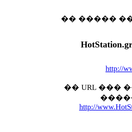
�� ����� �
HotStation.g
http://w
�� URL ���
����
http://www.HotSt