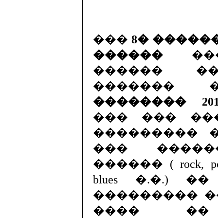
���
8� �����
������
���
������ ��
������� �
�������� 201
��� ��� ��
��������� 
��� �����
������ ( rock, pop, m
blues �.�.) 
��������� 
���� �� 