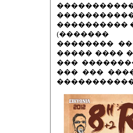
���������
�����������
���������� �����
(������� 
�������� ��
����� ���� �
��� �������
��� ��� ���
�����������