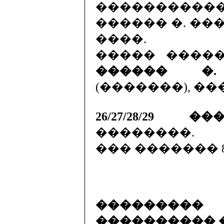
����������
������ �. ��
����.
����� ����
������ �.
(�������), �
26/27/28/29 �
��������.
��� ������� 8:
��������� 
���������� 