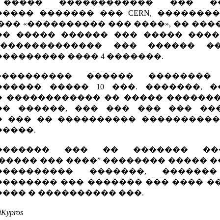
����� ������������ ��� �
���� ������� ��� CERN, �������
��� «���������� ��� ����», �� ���
�� ����� ������ ��� ����� ����
 ������������� ��� ������ �
�������� ���� 4 �������.
��������� ������ ��������
����� ����� 10 ���. �������, 
 ������������ �� ����� ������
�� ������, ��� ��� ��� ��� ���
� ��� �� ���������� ����������
����.
������� ��� �� ������� �
����� ��� ����” �������� ����� 
���������� �������, ������
������� ��� ������� ��� ���� �
��� � ���������� ���.
Kypros