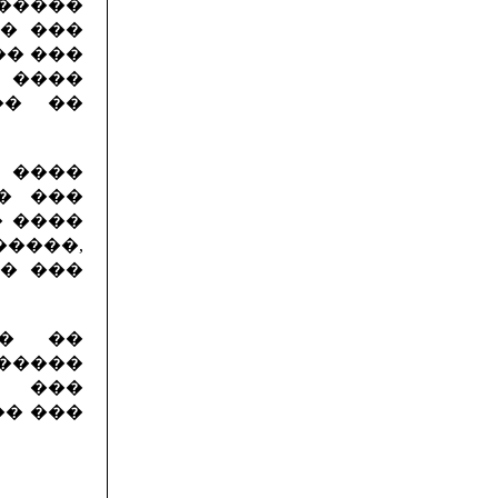
�����
�� ���
�� ���
 ����
�� ��
 ����
�� ���
� ����
����,
� ���
�� ��
������
� ���
�� ���