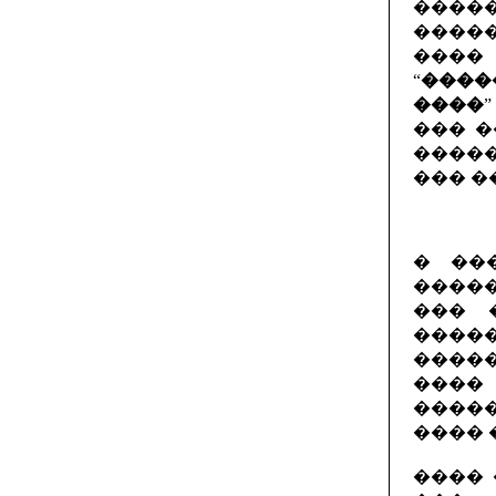
����
����
���
“
����
����
��� �
�����
��� �
� ��
�����
��� 
����
����
���
�����
���� 
���� 