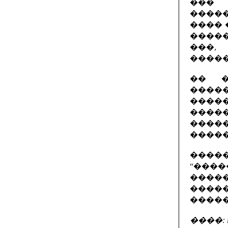
��� 
�����
���� 
����
���,
�����
�� �
�����
�����
����
����
�����
����
“����
����
�����
�����
����: i