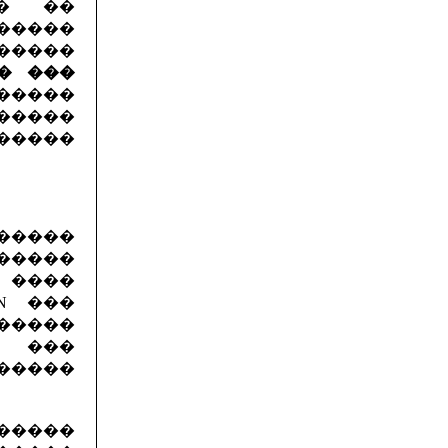
�� ��
�����
����
� ���
�����
 �����
������
�����
������
 ����
N ���
�����
 ���
 �����
������