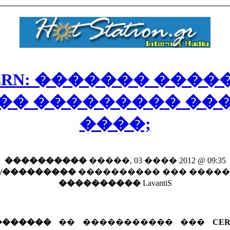
ERN: ������� ����
�� ��������� ��
����;
����������
�����, 03 ���� 2012 @ 09:35
/���������
���������� ��� ����
����������
LavantiS
�������
�� ����������� ���
CE