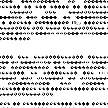
���� ���������� �� �����
������ �� ��� ����� �� ������
� ������ ��� �����������
������ ��� ����
”. �� “
��������
” � ������
��������� Higgs
������
�������� ��� ���� �����������
� �� ����� ����� ������ ������
����� ���.
���� ��� ������������� �����
�� �� �������� �� ������� ���
�� ���������� ��� ���������.
�������, �� ��������� ��� CER
����� ��� ������� �� �������
� ����������� ��� ������
����� ���� ��� ���������� ����
����������� ���.
��� �� ������������� ���� ���