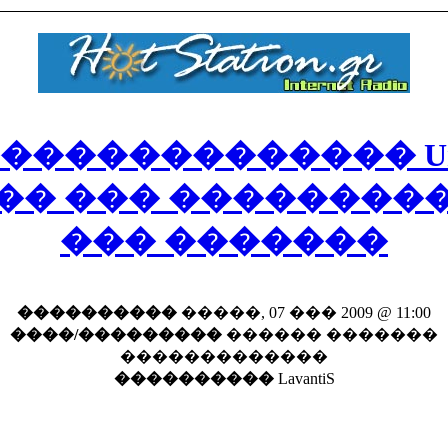
������������� Uni
�� ��� ��������
��� �������
����������
�����, 07 ��� 2009 @ 11:00
����/���������
������ �������
�������������
����������
LavantiS