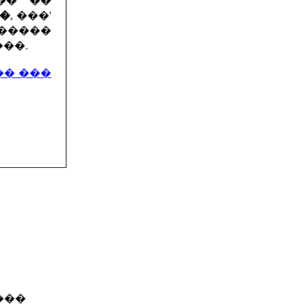
�� ��
��
, ���'
������
��.
�� ���
���