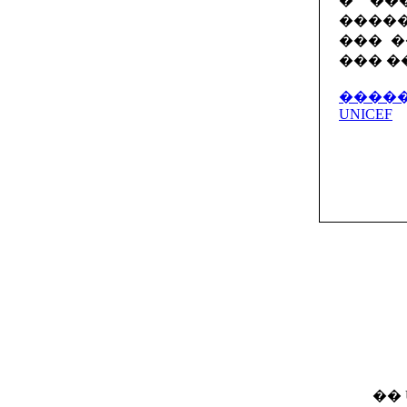
� ��
����
��� �
��� �
�����
UNICEF
��