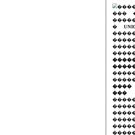
�
UNI
����
����
����
����
����
����
���
����
����
��� 
����
���
�����
����
�����
�����