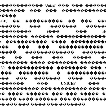
CEF
, �� ���������� �� ��� ��
������ ��� ������� �����
��������� (��� ��� HotStatio
�������� ������
�������������
� ����������� ����
���������
��� ��� ��� �����������
�����
. ������������� ������
��� �� ��� ��� ����� ��
�������� ���� �������� �������
 30 ������������ �������� ��� 
��� ��������
. �
����������
��� ��� ������� ���� ����
�������� ���
UNICEF
��� 
���������� ��� ��������� ��� 
�� ���� ������ ��� ��� ����� �
���� ���� ������ ��� ��������
� ��� ��� ���� ��� �������.