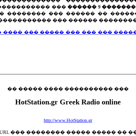
������������� ��������������
����������� ���
������ 9 ������
� �������� ��� ������ �� ����
����������� ��� ������ ��������
 ���� ��� ����� ��� ��� ��� ����
�� ����� ���� ���������� ���
HotStation.gr Greek Radio online
http://www.HotStation.gr
 URL ��� �������� ����� ����� �� �