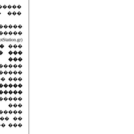
�����
�����
n.gr)
�
���
� ���
� ���
�����
����
� ���
�����
�����
�����
���
������
�� ��
�� ���