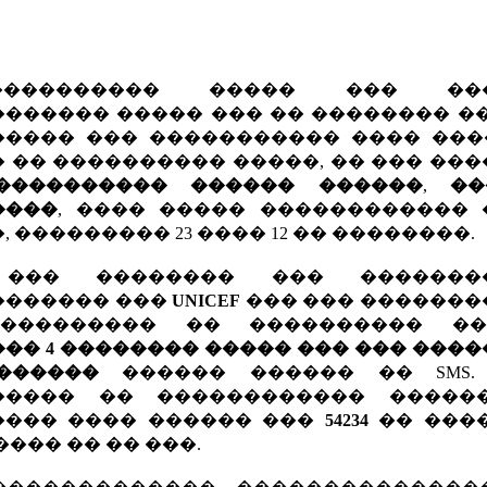
��������� ����� ��� ���
������ ����� ��� �� �������� �
���� ��� ����������� ���� ���
 �� ���������� �����, �� ��� ��
���������� ������ ������
,
��
����
, ���� ����� ������������ 
, ��������� 23 ���� 12 �� ��������.
��� �������� ��� �������
������� ���
UNICEF
��� ��� �������
��������� �� ���������� �
�� 4 �������� ����� ��� ��� ���
�������
������ ������ �� SMS.
����� �� ������������ �����
���� ���� ������ ���
54234
�� �����
���� �� �� ���.