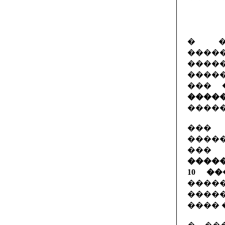
� �
�����
�����
�����
���
����
�����
��� 
����
��� 
�����
10 �
����
����
���� 