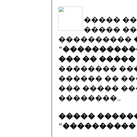
����� ��
����� ��
����������
"����������
��� �� �����
�������� ��
������ �� �
��� ����� ��� 
��������..
����� �����
"����������