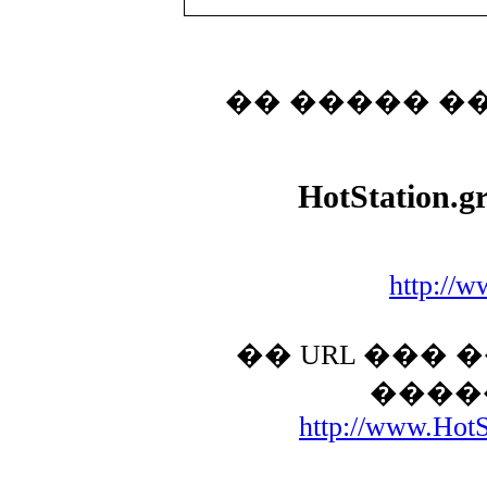
�� ����� �
HotStation.g
http://w
�� URL ���
����
http://www.HotSt