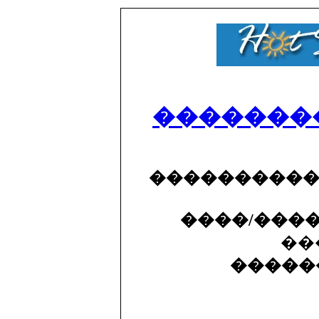
�������
���������
����/���
��
�����