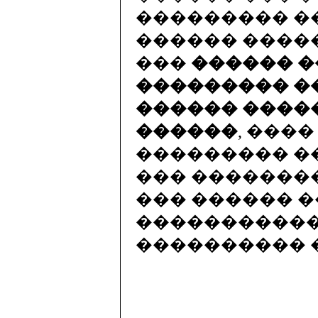
��������� ��
������ ����
���
������ �
��������� �
������ ����
������
, ���
��������� �
��� �������
��� ������ 
�����������
���������� ��