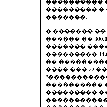
���������� 
��������� �
�������.
� ������� �
������ ��
300
������� ����
���������
14
�� ���������
���� ��� 22 �
"����������
����������
��������� �
�����������