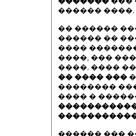
�������
��� 
������ ����.
�� ������ �
������ �� �
���� ������
����, ��� ��
����. ���� �
�� ���� ���
�
�������� ��
���� � ����
�����������
�����������
������ ��� 