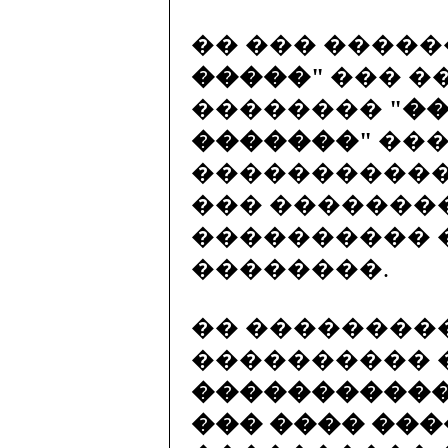
�� ��� ����
�����"
��� �
��������
"�
�������"
���
�����������
��� �������
���������� 
��������.
�� ��������
���������� 
�����������
��� ���� ��