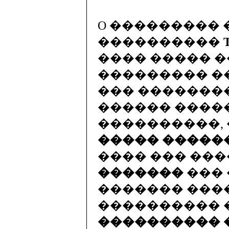
O ���������
����������
���� ����� �
��������� �
��� �������
������ ����
����������,
����� �����
���� ��� ��
�������
��� 
������� ���
���������� 
���������� 