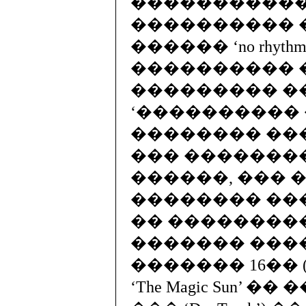
�����������
���������� ��� m
������ ‘no rhythm, no
���������� ��
��������� �
‘����������
�������� ���
��� �������
������, ��� 
�������� ��
�� ��������
������� ���
������� 16��
‘The Magic Sun’ �� 