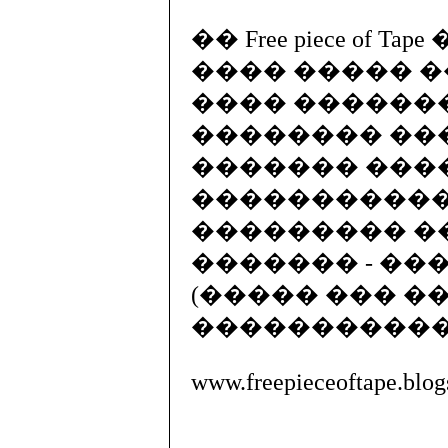
�� Free piece of
���� ����� ��
���� ������
�������� ��
������� ���
�����������
��������� �
������� - ��
(����� ��� �
������������
www.freepieceoftape.blo