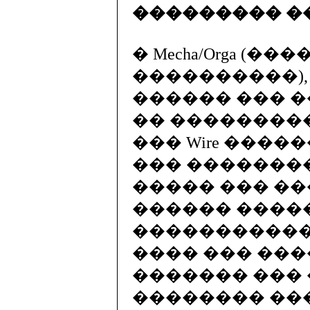
��������� �����
� Mecha/Orga (
����������),
������ ��� 
�� ��������
��� Wire ����
��� �������
����� ��� �
������ ����
�����������
���� ��� ��
������� ���
�������� ��