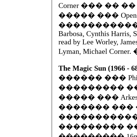
Corner ��� �� 
����� ��� Open The
������������ ��
Barbosa, Cynthis Harris, 
read by Lee Worley, James
Lyman, Michael Cor
The Magic Sun (1966 - 68
������ ��� Phill
��������� �
����� ��� Arkest
������� ���
�����������.
��������� �
��������� 16m