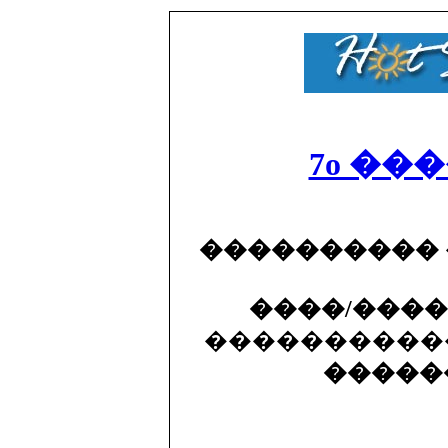
7o ���
����������
����/���
�����������
�����