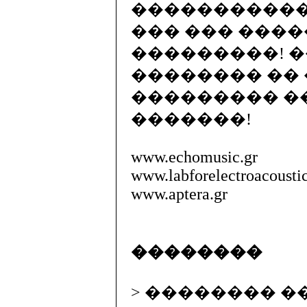
�����������
��� ��� ���
���������! 
�������� ��
��������� �
�������!
www.echomusic.gr
www.labforelectroacousti
www.aptera.gr
��������
> �������� ��