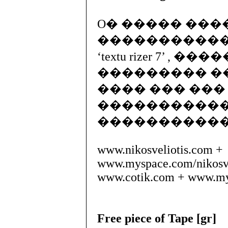
O� ����� �����
������������ 
‘textu rizer 7’ , 
��������� �
���� ��� ���
������������. �
����������� ���
www.nikosveliotis.com +
www.myspace.com/nikosve
www.cotik.com + www.my
Free piece of Tape [gr]