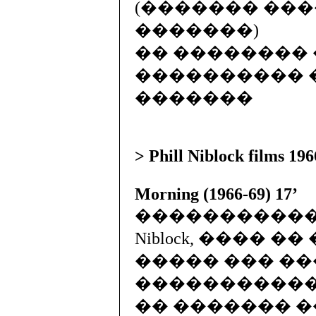
(������� ����
�������)
�� ��������
���������� 
�������
> Phill Niblock films 196
Morning (1966-69) 17’
�������������
Niblock, ���� 
����� ��� ��� Jean 
������������ ��
�� ������� ��� L