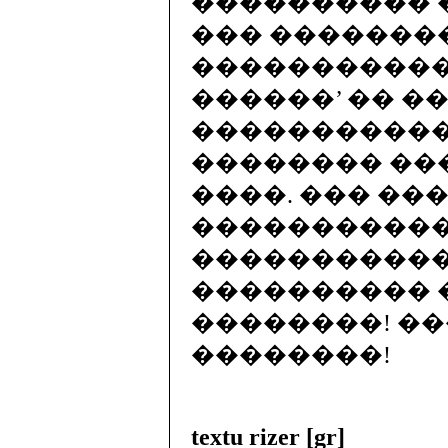
���������� 
��� �������
�����������
������’ �� �
�����������
�������� ��� ‘perf
����. ��� ���
������������
�����������
���������� 
��������! �
��������!
textu rizer [gr]