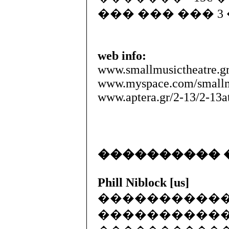
��� ��� ��� 
web info:
www.smallmusictheatre.g
www.myspace.com/smallm
www.aptera.gr/2-13/2-13a
���������� 
Phill Niblock [us]
�����������
������������, a