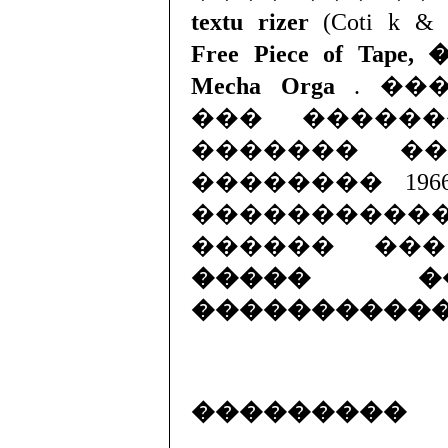
textu rizer
(Coti k
Free Piece of T
Mecha Orga
. ��
��� �����
������� ��� 
�������� 196
���������
������ ��
����� �
�����������
���������