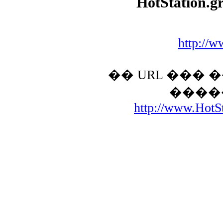
HotStation.g
http://w
�� URL ���
����
http://www.HotSt