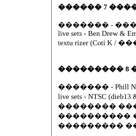
������ 7 ��
������� - ���
live sets - Ben Drew & E
textu rizer (Coti K
��������� 8
������� - Phill Niblo
live sets - NTSC (dieb13
�������� ��
���������� 
��������� ����