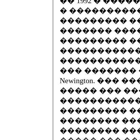
�� 1992 � ������
� ����������� L
��������� �� 2:
������� ���
��������� �
�����������
�����������
��� ������� �
Newington. ���
����� ��� �
����������� �
��������� �
�������� ��
�������� ��