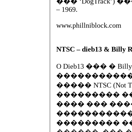
��� ‘DogTrack’)
– 1969.
www.phillniblock.com
NTSC – dieb13 & Billy Ro
O Dieb13 ��� � Billy 
�����������
����� NTSC (Not Th
��������� ��
���� ��� ���
������������
��������� �