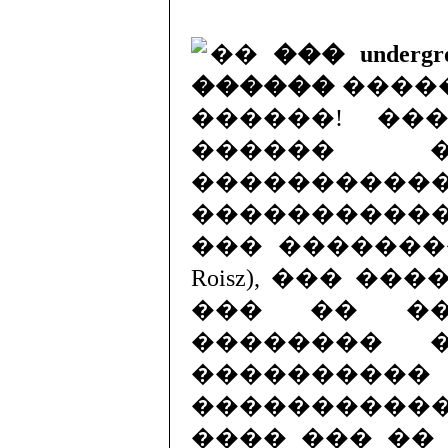
��
��� under
������
����
������! ����
������ �
��������
���������
��� ������
Roisz), ��� ��
��� �� ��
�������� 
���������
���������
���� ��� ��