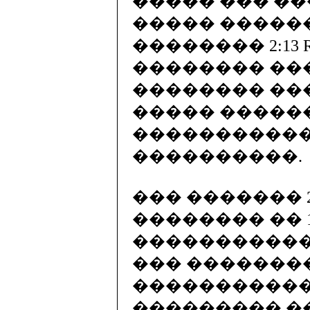
����� ��� ��
����� �����
�������� 2:13 
�������� ���
�������� ��
����� �����
�����������
����������.
��� ������� 
�������� �� 1
������������� B
��� ��������� Mi
�����������
��������� �