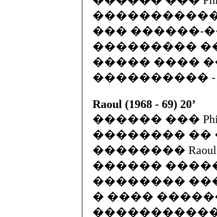
������������ �
��� ������-�
��������� ��� M
����� ���� ��� 
���������� - 1
Raoul (1968 - 69) 20’
������ ��� Phill
�������� ��
�������� Raoul M
������ ����
�������� �����
� ���� ����
������������� 