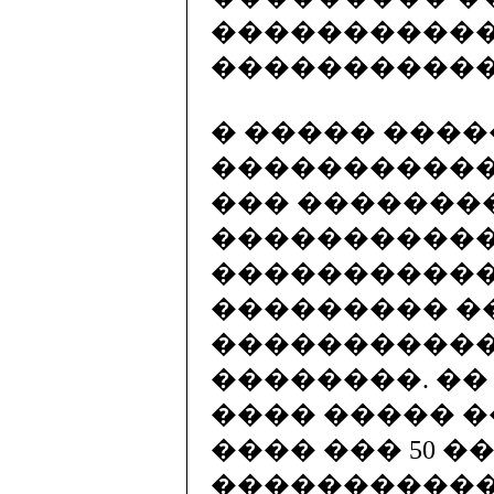
����������
�����������
� ����� ����
����������� 
��� �������� 
�����������
�����������
��������� �
�����������
��������. �� 
���� ����� 
���� ��� 50 
�����������