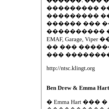
������. ��� 
��������� �
��������� �
������ ��� �
���������� ��
EMAF, Garage, Viper �
�� ��� ����
��� �������
http://ntsc.klingt.org
Ben Drew & Emma Hart
� Emma Hart ��� � 