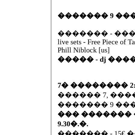
������� 9 �
������� - ���
live sets - Free Piece of T
Phill Niblock [us]
����� - dj ��
7� �������� 2:
������ 7, ���
������� 9 ���
��� �������
9.30�.�.
������� - 15€ 