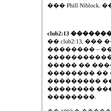
��� Phill Niblock.
club2:13 ������
�� club2:13, �
�������� – 
�����������
����� �� ���
�������� ��
��������� �
�������� ��
��������.