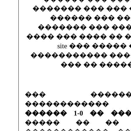
������� ��� ���
������ ��� ��
������� ��� ���
���� ��� ���� �� 
site ��� �����
����������� �������
��� �� ����
��� �����
������������
������ 1-0 �� ��
����� �� �� 