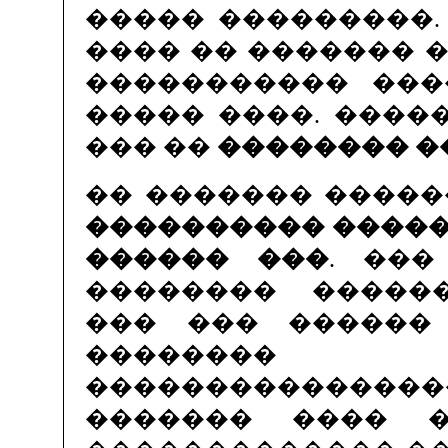
����� ���������.
���� �� ������� 
����������� ���
����� ����. ����
��� ��
�������� �
�� ������� �����
���������� �����
������ ���
. ���
�������� �����
��� ��� ������
�������
������������
������� ���� 