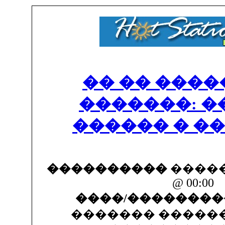
�� �� ����
�������: ���
������ � ��
����������
������
@ 00:00
����/��������
������� �����