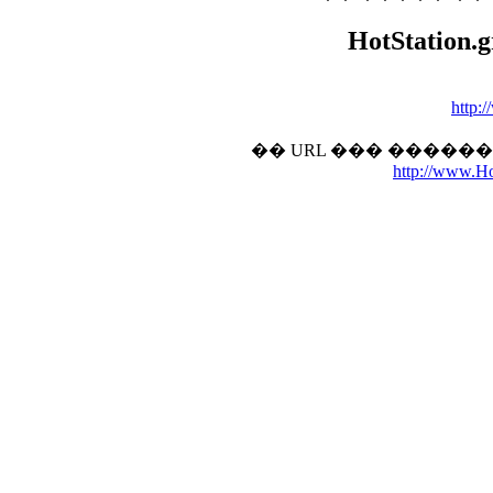
HotStation.g
http:
�� URL ��� �����
http://www.Hot