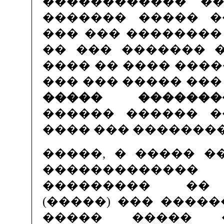
������������ ��� 
������� ����� �
��� ��� ��������
�� ��� ������� 
���� �� ���� ����
��� ��� ����� ���
����� �������
������ ������ �
���� ��� �������
�����, � ����� �
������������
��������� ��
(�����) ��� ������
����� ����� �