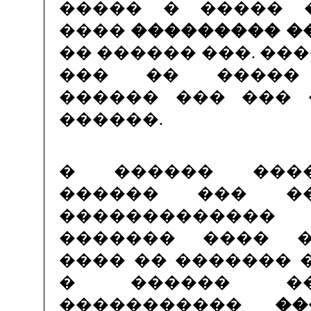
����� � ����� 
����
��������� �
�� ������ ���. ��
��� �� ����� 
������ ��� ��� 
������.
� ������ ���
������ ��� �
������������
������� ���� 
���� �� ������� 
� ������ �
�����������
�