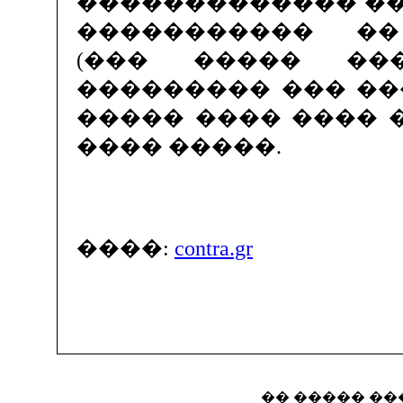
������������� ��
����������� �
(��� ����� ��
��������� ��� ��
����� ���� ���� 
���� �����.
����:
contra.gr
�� ����� ��