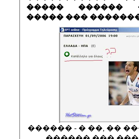
����� ������ 
����� ��� ������
������ - � ��, �� �
������ ��� ��