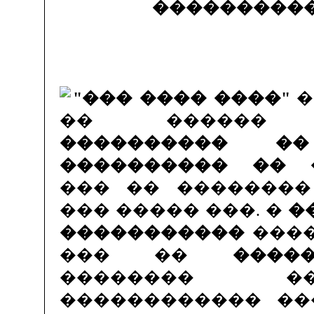
���������
"��� ���� ����"
�
�� ������ �
���������� ��
���������� �� 
��� �� ��������
��� ����� ���. �
�
�����������
����
��� ��
����
�������� 
������������ �