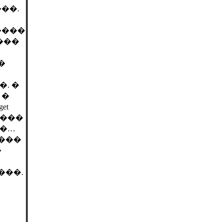
��.
����
���
�
. �
 �
et
�����
��…
���
�
���.