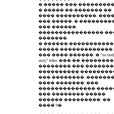
� ����� ��� ���������
� ����� �� ������� ��
���� ����������. ���
��� �����. � ��������
��� ������.
���������������� ��
�������.
� ������ ������������
����� �������������.
��� ���� ������. � “no budg
story” teller. ��� �� ������
�������� ��� ������
���������� ��������
��� ��������. ������
���� �������. ���
�������������� ����
��� �������� �����
������ ���������. ��
���� 9�.