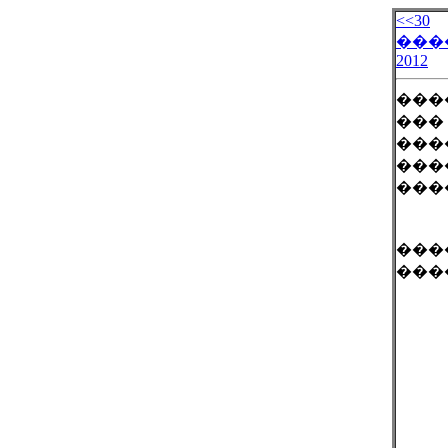
<<30
���
2012
���
���
���
���
���
���
���