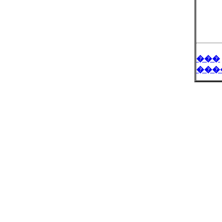
���
���