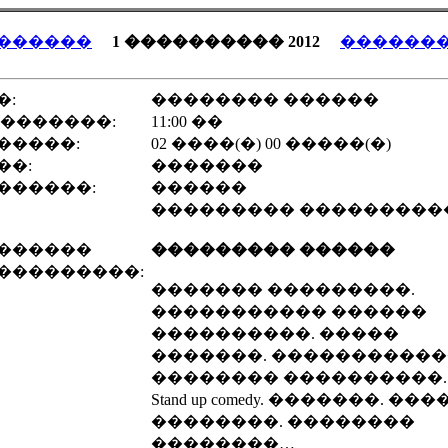
������
1 ���������� 2012
������
�:
�������� ������
 �������:
11:00 ��
�����:
02 ����(�) 00 �����(�)
��:
�������
������:
������
��������� ���������
������
��������� ������
���������:
������� ���������.
����������� ������
����������. �����
�������. ����������
�������� ����������.
Stand up comedy. �������. ���
��������. ��������
��������…