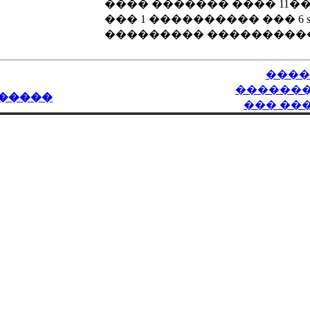
���� ������� ���� 11�
��� 1 ���������� ��� 6 s
��������� ���������
����
������
�����
��� ��