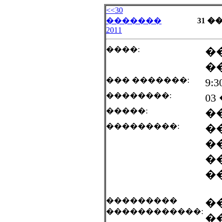
<<30
�������
31 �
2011
����:
�
�
��� �������:
9:
��������:
03
�����:
�
���������:
�
�
�
�
���������
�
������������:
�