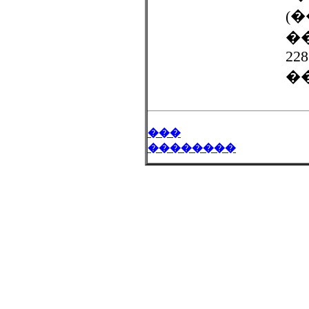
(
��
228
��
���
��������