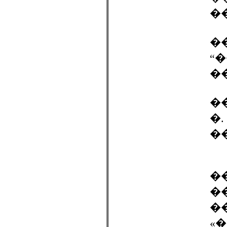
�
�
“
�
�
�.
�
�
�
�
«