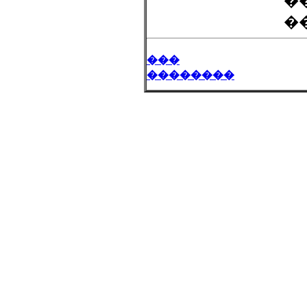
�
��
���
��������