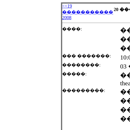
<<19
20 �
�����������
2008
����:
�
�
�
��� �������:
10
��������:
03
�����:
��
thea
���������:
�
�
�
�