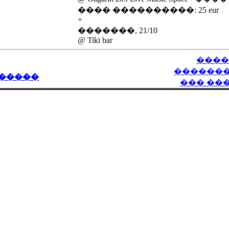
���� ����������: 25 eur
+
�������, 21/10
@ Tiki bar
����
������
�����
��� ��