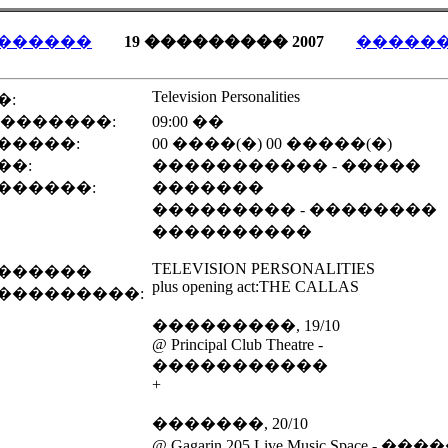
������
19 ��������� 2007
�����
Television Personalities
�:
 �������:
09:00 ��
�����:
00 ����(�) 00 �����(�)
��:
����������� - �����
������:
�������
��������� - ��������
����������
TELEVISION PERSONALITIES
������
plus opening act:THE CALLAS
���������:
���������, 19/10
@ Principal Club Theatre -
�����������
+
�������, 20/10
@ Gagarin 205 Live Music Space - ���