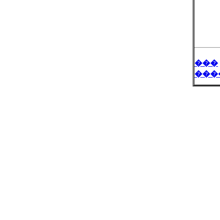
���
���