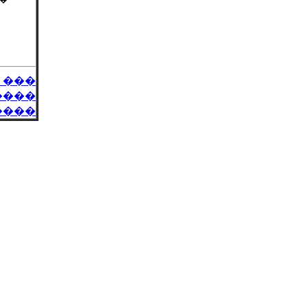
 ���
����
����