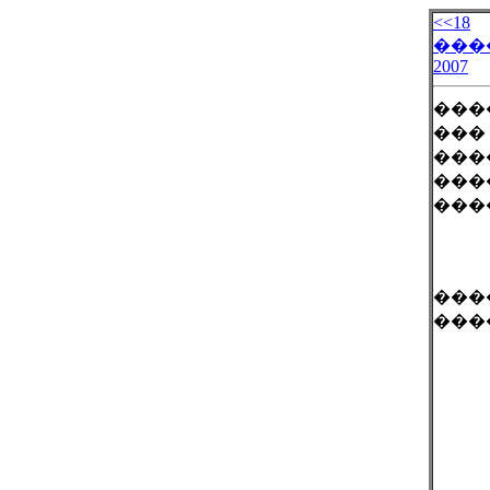
<<18
���
2007
���
���
���
���
���
���
���