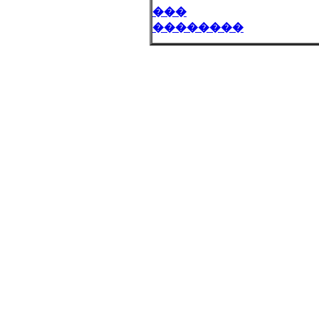
���
��������