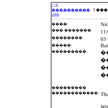
<<6
����������
7 ���
2006
Nic
����:
��� �������:
11
��������:
03
Bar
�����:
���������:
�
�
�
�
���������
������������:
Thu
Wit