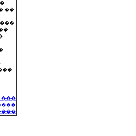
��
�� ��
����
��
�
�
�
 ���
 ���
����
����