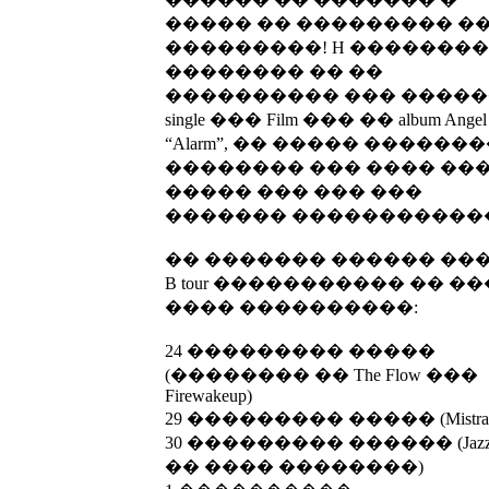
����� �� ��������� �
���������! H ��������
�������� �� ��
���������� ��� ����
single ��� Film ��� �� album Angel
“Alarm”, �� ����� ������
�������� ��� ���� ��
����� ��� ��� ���
������� �����������
�� ������� ������ ��� A
B tour ����������� �� ��
���� ����������:
24 ��������� �����
(�������� �� The Flow ���
Firewakeup)
29 ��������� ����� (Mistral
30 ��������� ������ (Jazz 
�� ���� ��������)