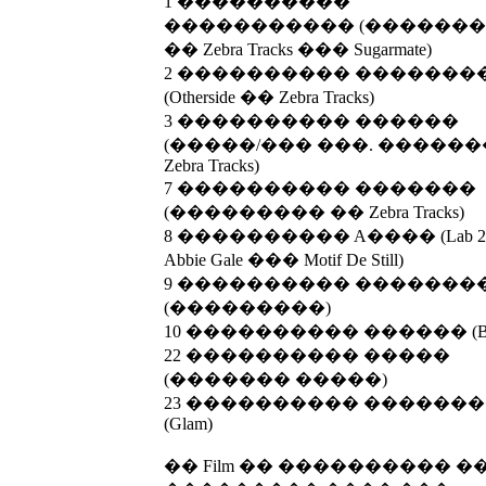
1 ����������
����������� (������
�� Zebra Tracks ��� Sugarmate)
2 ���������� �������
(Otherside �� Zebra Tracks)
3 ���������� ������
(�����/��� ���. ������
Zebra Tracks)
7 ���������� �������
(��������� �� Zebra Tracks)
8 ���������� A���� (Lab 2
Abbie Gale ��� Motif De Still)
9 ���������� �������
(���������)
10 ���������� ������ (B L
22 ���������� �����
(������� �����)
23 ���������� ������
(Glam)
�� Film �� ���������� �