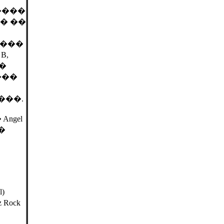
����
� ��
����
 B,
��
���
���.
ngel
�
)
Rock