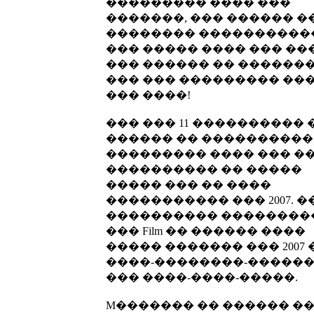
��������� ���� ���
�������, ��� ������ �
�������� ����������
��� ����� ���� ��� ��
��� ������ �� ������
��� ��� ��������� ��
��� ����!
��� ��� 11 ���������� 
������ �� ����������
��������� ���� ��� �
���������� �� �����
����� ��� �� ����
����������� ��� 2007. �
���������� ��������
��� Film �� ������ ����
����� ������� ��� 2007 
����-��������-�����
��� ����-����-�����.
M������� �� ������ �