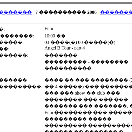
�������
7 ���������� 2006
������
Film
�:
 �������:
10:00 ��
�����:
03 ����(�) 00 �����(�)
Angel B Tour - part 4
��:
������:
�������
��������� - ��������
����������
������
���� �� ��� �������� (
���������:
�� 4 �����) ��� ������
��� ��� show �� club ���
�������� ��� ��� ���
������� ��� �������, 
Film �������� ��� ����
��������� �����
��������� ���������
������ �� ������� �