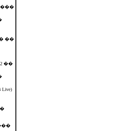
����
�
� ��
2 ��
�
ive)
��
���