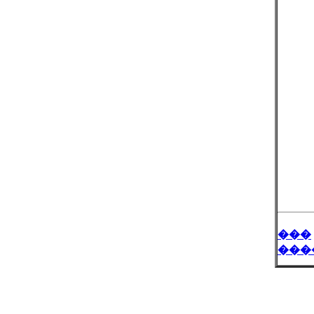
���
���