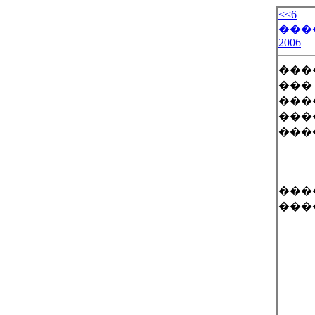
<<6
���
2006
���
���
���
���
���
���
���