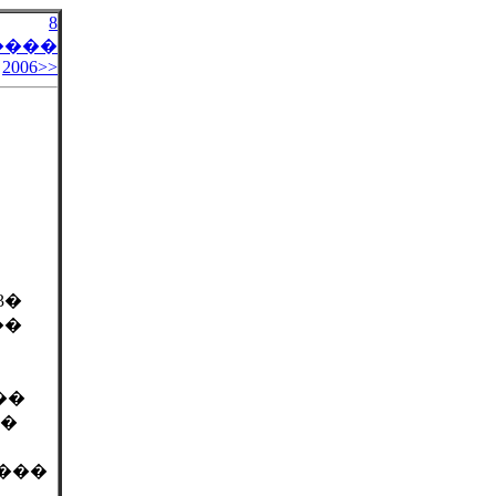
8
����
2006>>
3�
��
��
��
���