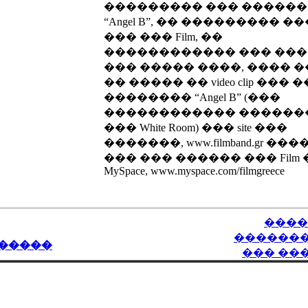
��������� ��� �����
“Angel B”, �� ��������� �
��� ��� Film, ��
������������ ��� ��
��� ����� ����, ���� �
�� ����� �� video clip ��� �
�������� “Angel B” (���
������������ ������
��� White Room) ��� site ���
�������, www.filmband.gr ���
��� ��� ������ ��� Film
MySpace, www.myspace.com/filmgreece
����
������
�����
��� ��