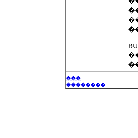
�
�
��
��
BU
�
�
���
��������