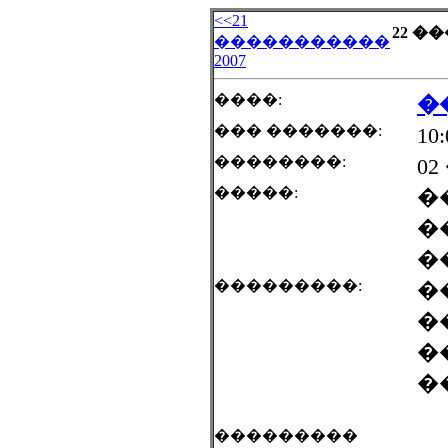
<<21
22 �
�����������
2007
����:
�
��� �������:
10
��������:
02
�����:
�
�
�
���������:
�
�
�
�
���������