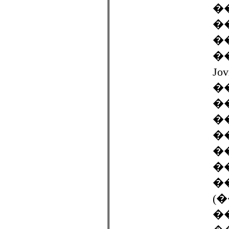
�
�
�
��
J
�
�
�
�
�
�
�
(
�