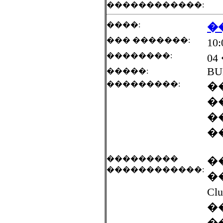
������������:
����:
�
��� �������:
10
��������:
04
BU
�����:
���������:
�
�
�
�
���������
��
������������:
��
Cl
�
�