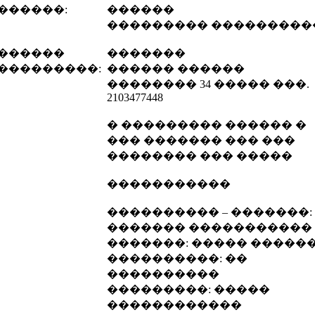
������:
������
��������� ���������
������
�������
���������:
������ ������
�������� 34 ����� ���.
2103477448
� ��������� ������ �
��� ������� ��� ���
�������� ��� �����
�����������
���������� – �������:
������� �����������
�������: ����� �����
����������: ��
����������
���������: �����
������������