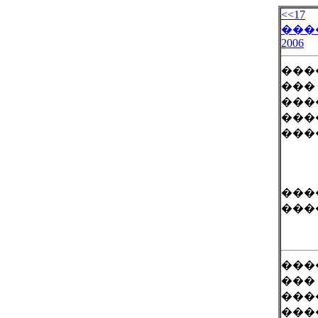
<<17
���
2006
���
���
���
���
���
���
���
���
���
���
���