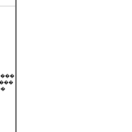
����
����
��