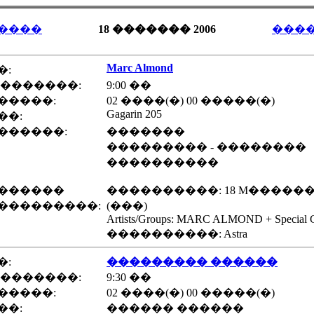
����
18 ������� 2006
���
Marc Almond
�:
 �������:
9:00 ��
�����:
02 ����(�) 00 �����(�)
Gagarin 205
��:
������:
�������
��������� - ��������
����������
������
����������: 18 M�����
���������:
(���)
Artists/Groups: MARC ALMOND + Special G
����������: Astra
�:
��������� ������
 �������:
9:30 ��
�����:
02 ����(�) 00 �����(�)
��:
������ ������