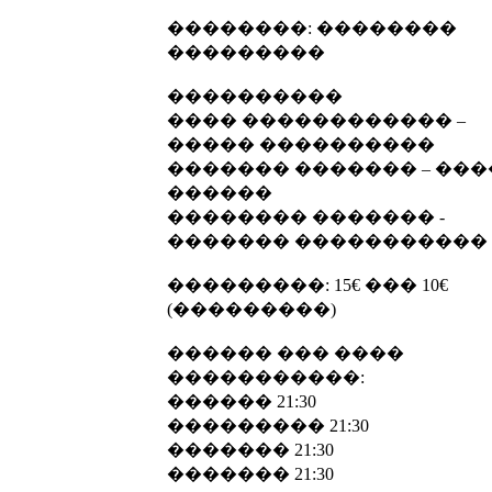
��������: ��������
���������
����������
���� ������������ –
����� ����������
������� ������� – ���
������
�������� ������� -
������� �����������
���������: 15€ ��� 10€
(���������)
������ ��� ����
�����������:
������ 21:30
��������� 21:30
������� 21:30
������� 21:30