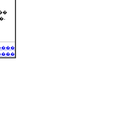
��
�-
����
����