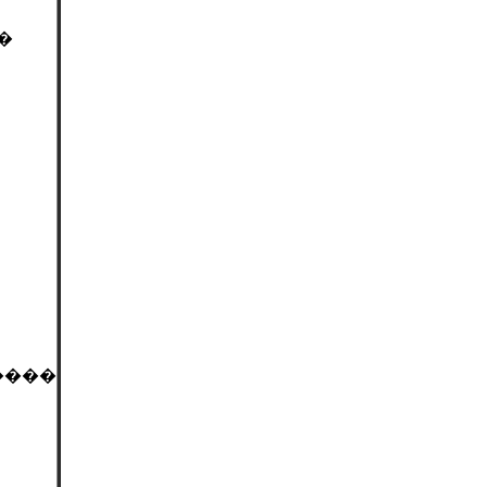
�
����