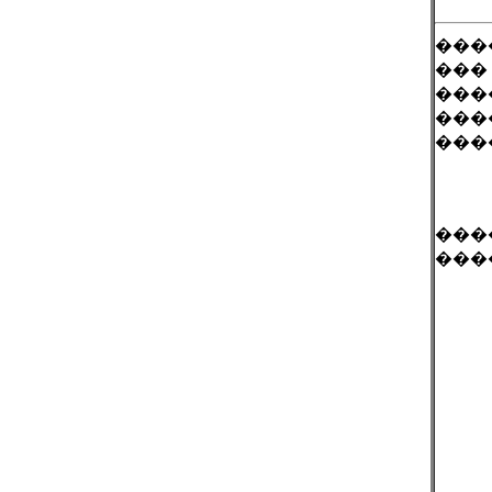
���
���
���
���
���
���
���