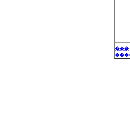
���
���