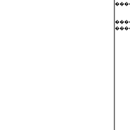
���
���
���